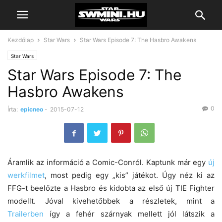
Kezdőlap
Star Wars
Star Wars Episode 7: The Hasbro Awakens
Star Wars
Star Wars Episode 7: The
Hasbro Awakens
0
Írta:
epicneo
-
2015-07-12
Áramlik az információ a Comic-Conról. Kaptunk már egy
új
werkfilmet
, most pedig egy „kis” játékot. Úgy néz ki az
FFG-t beelőzte a Hasbro és kidobta az első új TIE Fighter
modellt. Jóval kivehetőbbek a részletek, mint a
Trailerben
így a fehér szárnyak mellett jól látszik a