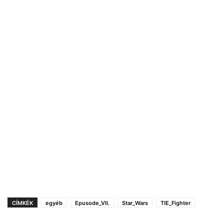
CÍMKÉK
egyéb
Epusode_VII.
Star_Wars
TIE_Fighter