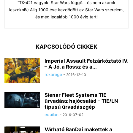
“TK-421 vagyok, Star Wars függő… és nem akarok
leszokni!:) Alig 1000 éve kezdődött ez Star Wars szerelem,
és még legalább 1000 évig tart!
KAPCSOLÓDÓ CIKKEK
Imperial Assault Felzárkóztató IV.
– A Jó, a Rossz és a...
rokarege
-
2016-12-10
Sienar Fleet Systems TIE
űrvadász hajócsalád – TIE/LN
tipusú űrvadászgép
equilan
-
2016-07-02
Várható BanDai makettek a