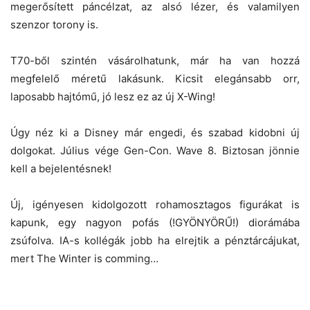
megerősített páncélzat, az alsó lézer, és valamilyen
szenzor torony is.
T70-ből szintén vásárolhatunk, már ha van hozzá
megfelelő méretű lakásunk. Kicsit elegánsabb orr,
laposabb hajtómű, jó lesz ez az új X-Wing!
Úgy néz ki a Disney már engedi, és szabad kidobni új
dolgokat. Július vége Gen-Con. Wave 8. Biztosan jönnie
kell a bejelentésnek!
Új, igényesen kidolgozott rohamosztagos figurákat is
kapunk, egy nagyon pofás (!GYÖNYÖRŰ!) diorámába
zsúfolva. IA-s kollégák jobb ha elrejtik a pénztárcájukat,
mert The Winter is comming…