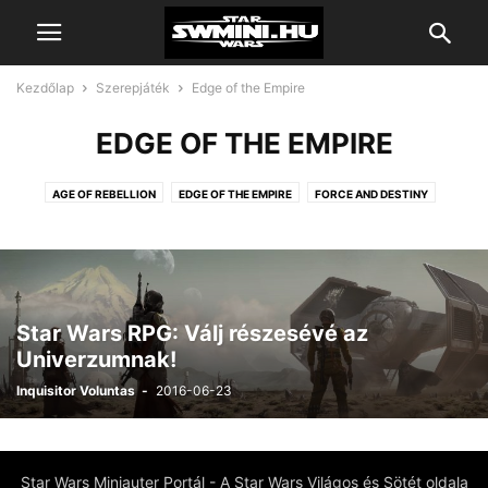
Kezdőlap
Szerepjáték
Edge of the Empire
EDGE OF THE EMPIRE
AGE OF REBELLION
EDGE OF THE EMPIRE
FORCE AND DESTINY
Star Wars RPG: Válj részesévé az
Univerzumnak!
Inquisitor Voluntas
-
2016-06-23
Star Wars Miniauter Portál - A Star Wars Világos és Sötét oldala