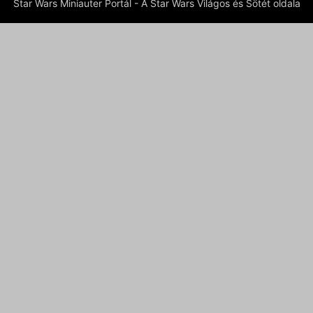
Star Wars Miniauter Portál - A Star Wars Világos és Sötét oldala