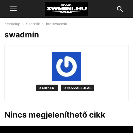
Kezdőlap
Szerzők
Írta swadmin
swadmin
0 CIKKEK
0 HOZZÁSZÓLÁS
Nincs megjeleníthető cikk