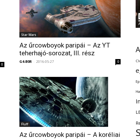
Star Wars
Az űrcowboyok paripái – Az YT
teherhajó-sorozat, III. rész
Cl
G4-B0R
-
2016-05-27
0
0
e
Ep
Ha
I
L
R
Fluff
Az űrcowboyok paripái – A koréliai