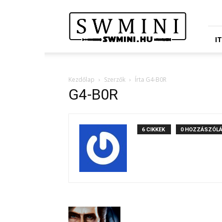
Star
Wars
Miniatures
Portál
I
Kezdőlap
Szerzők
Írta G4-B0R
G4-B0R
6 CIKKEK
0 HOZZÁSZÓL