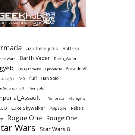
Armada
az utolsó jedik
Battrep
Darth Vader
Darth_Vader
one Wars
gyéb
Episode VIII
Egy új remény
Episode IX
fluff
Han Solo
isode_VII
FAQ
n Solo spin off
Han_Solo
mperial_Assault
infómorzsa
képregény
EGO
Luke Skywalker
Rebels
Palpatine
Rogue One
Rouge One
ey
Star Wars
Star Wars 8