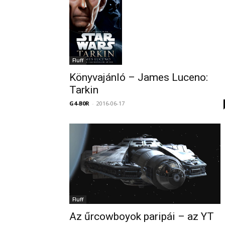
Fluff
Könyvajánló – James Luceno:
Tarkin
G4-B0R
-
2016-06-17
Fluff
Az űrcowboyok paripái – az YT