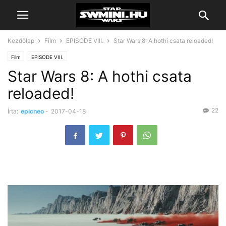
Kezdőlap
Film
EPISODE VIII.
Star Wars 8: A hothi csata reloaded!
Film
EPISODE VIII.
Star Wars 8: A hothi csata
reloaded!
22
Írta:
epicneo
-
2017-04-18