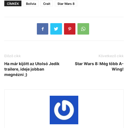
CÍMKÉK
Bolívia
Crait
Star Wars 8
Előző cikk
Következő cikk
Ha már kijött az Utolsó Jedik
Star Wars 8: Még több A-
trailere, ideje jobban
Wing!
megnézni ;)