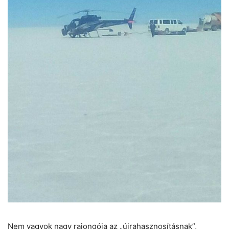
Nem vagyok nagy rajongója az „újrahasznosításnak”,