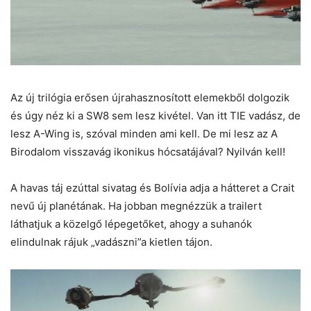
Az új trilógia erősen újrahasznosított elemekből dolgozik
és úgy néz ki a SW8 sem lesz kivétel. Van itt TIE vadász, de
lesz A-Wing is, szóval minden ami kell. De mi lesz az A
Birodalom visszavág ikonikus hócsatájával? Nyilván kell!
A havas táj ezúttal sivatag és Bolívia adja a hátteret a Crait
nevű új planétának. Ha jobban megnézzük a trailert
láthatjuk a közelgő lépegetőket, ahogy a suhanók
elindulnak rájuk „vadászni”a kietlen tájon.