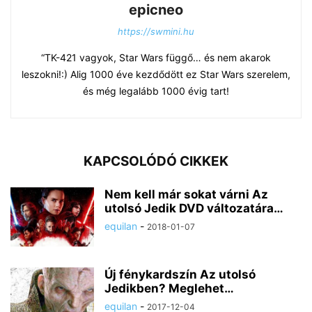
epicneo
https://swmini.hu
“TK-421 vagyok, Star Wars függő… és nem akarok
leszokni!:) Alig 1000 éve kezdődött ez Star Wars szerelem,
és még legalább 1000 évig tart!
KAPCSOLÓDÓ CIKKEK
Nem kell már sokat várni Az
utolsó Jedik DVD változatára…
equilan
-
2018-01-07
Új fénykardszín Az utolsó
Jedikben? Meglehet…
equilan
-
2017-12-04