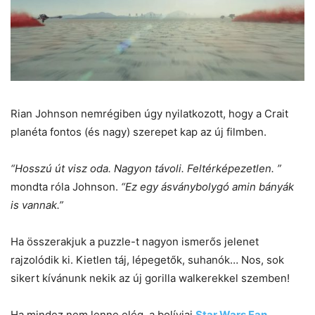
Rian Johnson nemrégiben úgy nyilatkozott, hogy a Crait
planéta fontos (és nagy) szerepet kap az új filmben.
“Hosszú út visz oda. Nagyon távoli. Feltérképezetlen. ”
mondta róla Johnson.
“Ez egy ásványbolygó amin bányák
is vannak.”
Ha összerakjuk a puzzle-t nagyon ismerős jelenet
rajzolódik ki. Kietlen táj, lépegetők, suhanók… Nos, sok
sikert kívánunk nekik az új gorilla walkerekkel szemben!
Ha mindez nem lenne elég, a bolíviai
Star Wars Fan