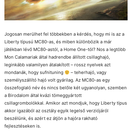
Jogosan merülhet fel többekben a kérdés, hogy mi is az a
Liberty típusú MC80-as, és miben különbözik a már
játékban lévő MC80-astól, a Home One-tól? Nos a legtöbb
Mon Calamariak által hadrendbe állított csillaghajó,
leginkább valamilyen átalakított – rossz nyelvek azt
mondanák, hogy sufnituning
– teherhajó, vagy
személyszállító hajó volt gyárilag. Az MC80-as egy
összefoglaló név és nincs belőle két ugyanolyan, szemben
a Birodalom által kvázi tömeggyártott
csillagrombolókkal. Amikor azt mondjuk, hogy Liberty típus
akkor igazából az osztály egyik legelső verziójáról
beszélünk, és azért ez átjön a hajóra rakható
fejlesztéseken is.