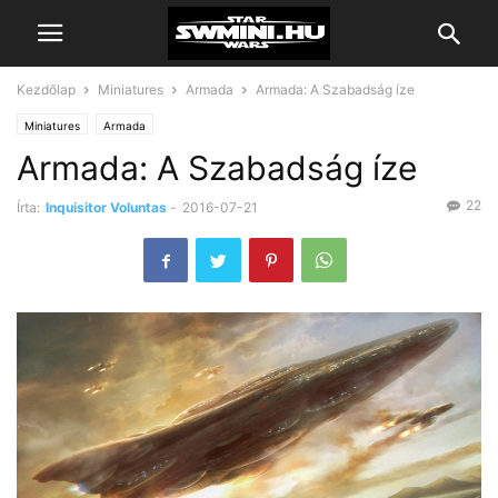
Kezdőlap
Miniatures
Armada
Armada: A Szabadság íze
Miniatures
Armada
Armada: A Szabadság íze
22
Írta:
Inquisitor Voluntas
-
2016-07-21