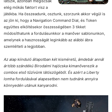
látszik, azonban mégiscsak
elég mókás faktort visz a
játékba. Ha összeadunk, osztunk, szorzunk akkor végül is
az jön ki, hogy a Navigation Command Dial, és Token
együttes elköltésekor összességében 3 tikket
módosíthatunk a fordulásunkkor a manőver sablonunkon,
amelynek a hasznosságát leginkább az alábbi ábra
szemlélteti a legjobban.
Az alap kiinduló állapotban két kisméretű, ámdebár annál
ártóbb szándékú Birodalmi hajócska kimanőverezik a
combos első tűzívünk látószögéből. És azért a Liberty
lomha fordulásával alapesetben nem tudnánk annyira
könnyedén utánuk kanyarodni.