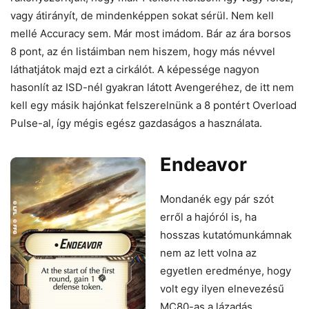
vagy átirányít, de mindenképpen sokat sérül. Nem kell
mellé Accuracy sem. Már most imádom. Bár az ára borsos
8 pont, az én listáimban nem hiszem, hogy más névvel
láthatjátok majd ezt a cirkálót. A képessége nagyon
hasonlít az ISD-nél gyakran látott Avengeréhez, de itt nem
kell egy másik hajónkat felszerelnünk a 8 pontért Overload
Pulse-al, így mégis egész gazdaságos a használata.
Endeavor
Mondanék egy pár szót
erről a hajóról is, ha
hosszas kutatómunkámnak
nem az lett volna az
egyetlen eredménye, hogy
volt egy ilyen elnevezésű
MC80-as a lázadás