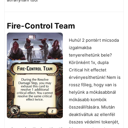
Fire-Control Team
Huhú! 2 pontért micsoda
izgalmakba
tenyerelhetünk bele?
Körönként 1x, dupla
Critical hit effectet
érvényesíthetünk! Nem is
rossz főleg, hogy van is
helyünk a mókásabbnál
mókásabb kombók
összeállítására. Miután
deaktiváltuk az ellenfél
összes védelmi tokenjét,