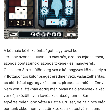
A két hajó közti különbséget nagyítóval kell
keresni: azonos hull/shield eloszlás, azonos fejlesztések,
azonos pontszámok, azonos tokenek és manőverek.
Összesen 3 pici különbség van a két nagyvas közt amely a
7 flottapontos különbséget eredményezi: vadászelhárítás,
és elől-hátul egy-egy kék kockát pirosra cserélünk. Ennyi.
Nem volt a játékban eddig még olyan hajó amelynek a két
verziója között ilyen kevés különbség lenne. Bár
egyértelműen jobb vétel a Battle Cruiser, de ha nincs elég
pontunk akkor nem vesztünk sokat a kistestvérrel sem.