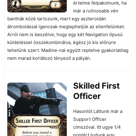
értelme felpakolnunk, ha
már a rutinosabb vén
banthák közé tartozunk, mert egy aszteroidán
átrombolással igencsak meglephetjük az ellenfelünket.
Arról nem is beszélve, hogy egy két Navigation típusú
küldetéssel összekombinálva, égész jó kis előnyre
tehetünk szert. Madine-nal együtt reptetve gyakorlatilag
nem marad korlátozó tényező a pályán.
S
killed First
Officer
Hasonlót Láttunk már a
Support Officer
címszóval. Itt ugye 1/4
pontért tudunk egy