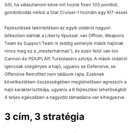
Sőt, ha választanom kéne mit hozok fixen 103 pontból,
gondolkodás nélkül a Star Cruiser-t hoznám egy XI7-essel.
Fejlesztések tekintetében az egyik oldalról nagyon
bőkezűen bántak a Liberty típussal: van Officer, Weapons
Team és Support Team is (eddig semelyik másik hajónak
nincs meg ez a „mesterhármas”), és ezen felül van Ion
Cannon és !!!DUPLA!!! Turbolasers szlotja. A másik oldalról
igencsak szegényes a hajó, ugyanis se Defensive, se
Offensive Retrofitet nem találunk rajta. Ezeknek
következtében összességében meglehetősen agresszív a
hajó karakterisztikája, ugyanis a 6 fejlesztési lehetőségből
4 teljes egészében a nagyobb támadásra van kihegyezve.
3 cím, 3 stratégia