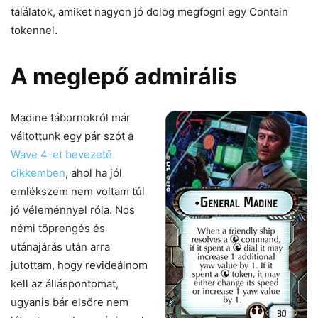
találatok, amiket nagyon jó dolog megfogni egy Contain
tokennel.
A meglepő admirális
Madine tábornokról már
váltottunk egy pár szót a
Wave 4-et bevezető
cikkemben
, ahol ha jól
emlékszem nem voltam túl
jó véleménnyel róla. Nos
némi töprengés és
utánajárás után arra
jutottam, hogy revideálnom
kell az álláspontomat,
ugyanis bár elsőre nem