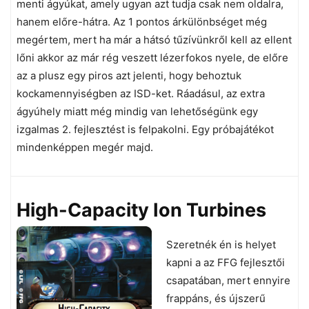
menti ágyúkat, amely ugyan azt tudja csak nem oldalra,
hanem előre-hátra. Az 1 pontos árkülönbséget még
megértem, mert ha már a hátsó tűzívünkről kell az ellent
lőni akkor az már rég veszett lézerfokos nyele, de előre
az a plusz egy piros azt jelenti, hogy behoztuk
kockamennyiségben az ISD-ket. Ráadásul, az extra
ágyúhely miatt még mindig van lehetőségünk egy
izgalmas 2. fejlesztést is felpakolni. Egy próbajátékot
mindenképpen megér majd.
High-Capacity Ion Turbines
Szeretnék én is helyet
kapni a az FFG fejlesztői
csapatában, mert ennyire
frappáns, és újszerű