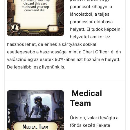
parancsot kihagyni a
láncolatból, a teljes
parancssor eldobása
helyett. El tudok képzelni
helyzetet amikor ez
hasznos lehet, de ennek a kártyának sokkal
esetlegesebb a hasznossága, mint a Chart Officer-é, én
valószínűleg az esetek 90%-ában azt hoznám e helyett.
De legalább lesz ilyenünk is.
Me
dical
Team
Úristen, valaki levágta a
főhős kezét! Fekete