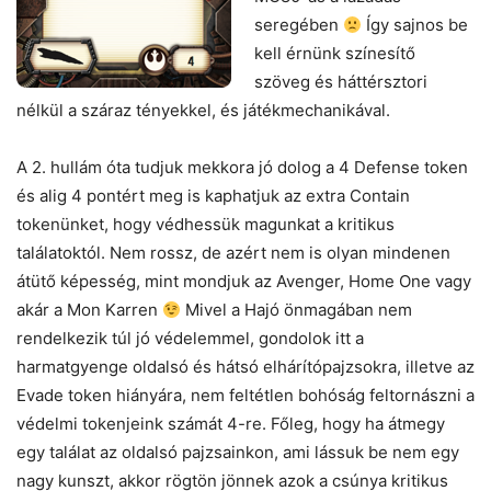
seregében
Így sajnos be
kell érnünk színesítő
szöveg és háttérsztori
nélkül a száraz tényekkel, és játékmechanikával.
A 2. hullám óta tudjuk mekkora jó dolog a 4 Defense token
és alig 4 pontért meg is kaphatjuk az extra Contain
tokenünket, hogy védhessük magunkat a kritikus
találatoktól. Nem rossz, de azért nem is olyan mindenen
átütő képesség, mint mondjuk az Avenger, Home One vagy
akár a Mon Karren
Mivel a Hajó önmagában nem
rendelkezik túl jó védelemmel, gondolok itt a
harmatgyenge oldalsó és hátsó elhárítópajzsokra, illetve az
Evade token hiányára, nem feltétlen bohóság feltornászni a
védelmi tokenjeink számát 4-re. Főleg, hogy ha átmegy
egy találat az oldalsó pajzsainkon, ami lássuk be nem egy
nagy kunszt, akkor rögtön jönnek azok a csúnya kritikus