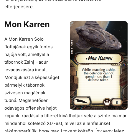
elterjedésére.
Mon Karren
A Mon Karren Solo
flottájának egyik fontos
hajója volt, amellyel a
tábornok Zsinj Hadúr
levadászására indult.
Mondjuk ezt a képességet
bármelyik tábornok
szívesen magáénak
tudná. Meglehetősen
odavágós offensive hajót
kapunk, ráadásul a title-el kiválthatjuk vele a szinte ma már
mindenhol kötelező XI7-est, mivel az ellenfelünket
rákényszerítjük, hogy max 1 tokent költsön. Így vagy felez,