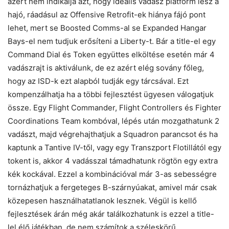
azért nem indikálja azt, hogy ideális vadász platform lesz a
hajó, ráadásul az Offensive Retrofit-ek hiánya fájó pont
lehet, mert se Boosted Comms-al se Expanded Hangar
Bays-el nem tudjuk erősíteni a Liberty-t. Bár a title-el egy
Command Dial és Token együttes elköltése esetén már 4
vadászrajt is aktiválunk, de ez azért elég sovány főleg,
hogy az ISD-k ezt alapból tudják egy tárcsával. Ezt
kompenzálhatja ha a többi fejlesztést ügyesen válogatjuk
össze. Egy Flight Commander, Flight Controllers és Fighter
Coordinations Team kombóval, lépés után mozgathatunk 2
vadászt, majd végrehajthatjuk a Squadron parancsot és ha
kaptunk a Tantive IV-től, vagy egy Transzport Flotillától egy
tokent is, akkor 4 vadásszal támadhatunk rögtön egy extra
kék kockával. Ezzel a kombinációval már 3-as sebességre
tornázhatjuk a fergeteges B-szárnyúakat, amivel már csak
közepesen használhatatlanok lesznek. Végül is kellő
fejlesztések árán még akár találkozhatunk is ezzel a title-
lel élő játékban, de nem számítok a széleskörű