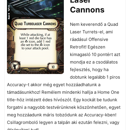
Cannons
Nem keverendő a Quad
Laser Turrets-el, ami
ráadásul Offensive
Retrofit! Egészen
kimagasló 10 pontért azt
mondja ez a csodálatos
fejlesztés, hogy ha
dobtunk legalább 1 piros
Accuracy-t akkor még egyet hozzáadhatunk a
támadásunkhoz! Remélem mindenki hallja a Home One
title-höz intézett édes hívószót. Egy kockát be tudunk
forgatni a nagyobb testvérünknek köszönhetően, egyet
meg hozzáadunk máris tobzódunk az Accuracy-kben!
Csillagromboló legyen a talpán aki ezután felezni, vagy
átirányítani tud!