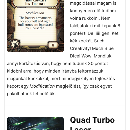
megoldással magam is
könnyedén elő tudtam
volna rukkolni. Nem
találjátok ki mit kapunk 8
pontért! De, iiiiigen! Két
kék kockát. Such
Creativity! Much Blue
Dice! Wow! Mondjuk
annyi korlátozás van, hogy nem tudunk 30 pontot
kidobni arra, hogy minden irányba feltornázzuk
magunkat kockákkal, mert mindegyik ilyen fejlesztés
kapott egy
Modification
megjelölést, így csak egyet
pakolhatunk fel belőlük.
Quad Turbo
Laser