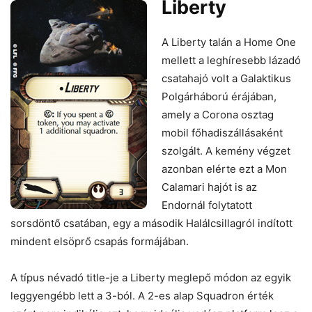
Liberty
A Liberty talán a Home One
mellett a leghíresebb lázadó
csatahajó volt a Galaktikus
Polgárháború érájában,
amely a Corona osztag
mobil főhadiszállásaként
szolgált. A kemény végzet
azonban elérte ezt a Mon
Calamari hajót is az
Endornál folytatott
sorsdöntő csatában, egy a második Halálcsillagról indított
mindent elsöprő csapás formájában.
A típus névadó title-je a Liberty meglepő módon az egyik
leggyengébb lett a 3-ból. A 2-es alap Squadron érték