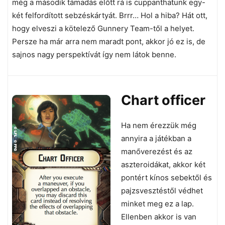
még a második támadás előtt rá is cuppanthatunk egy-
két felfordított sebzéskártyát. Brrr… Hol a hiba? Hát ott,
hogy elveszi a kötelező Gunnery Team-től a helyet.
Persze ha már arra nem maradt pont, akkor jó ez is, de
sajnos nagy perspektívát így nem látok benne.
Chart officer
Ha nem érezzük még
annyira a játékban a
manőverezést és az
aszteroidákat, akkor két
pontért kínos sebektől és
pajzsvesztéstől védhet
minket meg ez a lap.
Ellenben akkor is van