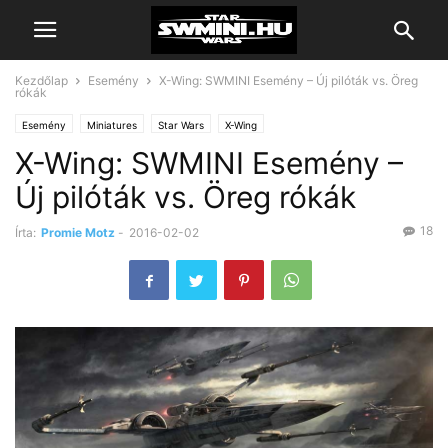
Kezdőlap
Esemény
X-Wing: SWMINI Esemény – Új pilóták vs. Öreg
rókák
Esemény
Miniatures
Star Wars
X-Wing
X-Wing: SWMINI Esemény –
Új pilóták vs. Öreg rókák
18
Írta:
Promie Motz
-
2016-02-02