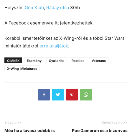
Helyszín:
GémKlub
,
Ráday utca
30/b
A Facebook eseményre itt jelentkezhettek.
Korábbi ismertetőinket az X-Wing-ről és a többi Star Wars
miniatűr játékról
erre találjátok
.
CÍMKÉK
Esemény
Gyakorlás
Rookies
Veterans
X-Wing_Miniatures
Előző cikk
Következő cikk
Még ha a tavasz odébb is
Poe Dameron és a bizonyos