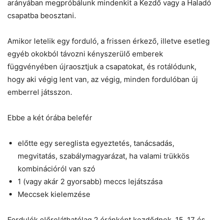
arányában megpróbálunk mindenkit a Kezdő vagy a Haladó
csapatba beosztani.
Amikor letelik egy forduló, a frissen érkező, illetve esetleg
egyéb okokból távozni kényszerülő emberek
függvényében újraosztjuk a csapatokat, és rotálódunk,
hogy aki végig lent van, az végig, minden fordulóban új
emberrel játsszon.
Ebbe a két órába belefér
előtte egy sereglista egyeztetés, tanácsadás,
megvitatás, szabálymagyarázat, ha valami trükkös
kombinációról van szó
1 (vagy akár 2 gyorsabb) meccs lejátszása
Meccsek kielemzése
Fordulók előreláthatólag 2 óránként kezdődnek, 15, 17 és