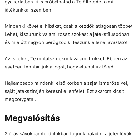
gyakorlatban ki is próbálhatod a Te ötletedet a mi
játékunkkal szemben.
Mindenki követ el hibákat, csak a kezdők átlagosan többet.
Lehet, kiszúrunk valami rossz szokást a játékstílusodban,
és mielőtt nagyon berögződik, teszünk ellene javaslatot.
Az is lehet, Te mutatsz nekünk valami trükköt! Ebben az
esetben fenntartjuk a jogot, hogy eltanuljuk tőled.
Hajlamosabb mindenki első körben a saját ismerőseivel,
saját játékszintjén keresni ellenfelet. Ezt akarom kicsit
megbolygatni.
Megvalósítás
2 órás sávokban/fordulókban fogunk haladni, a jelenlévők