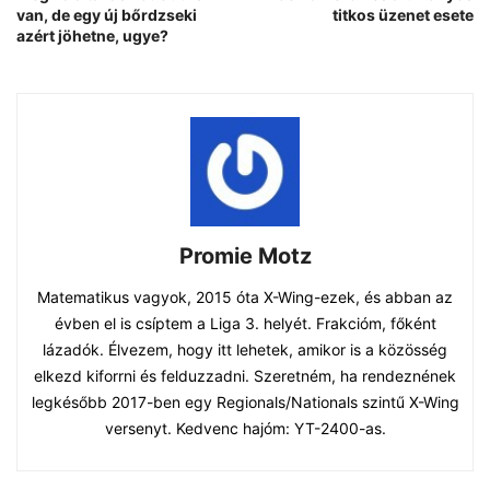
van, de egy új bőrdzseki
titkos üzenet esete
azért jöhetne, ugye?
Promie Motz
Matematikus vagyok, 2015 óta X-Wing-ezek, és abban az
évben el is csíptem a Liga 3. helyét. Frakcióm, főként
lázadók. Élvezem, hogy itt lehetek, amikor is a közösség
elkezd kiforrni és felduzzadni. Szeretném, ha rendeznének
legkésőbb 2017-ben egy Regionals/Nationals szintű X-Wing
versenyt. Kedvenc hajóm: YT-2400-as.