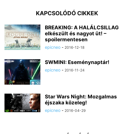
KAPCSOLÓDÓ CIKKEK
BREAKING: A HALÁLCSILLAG
elkészült és nagyot üt! –
spoilermentesen
epicneo
-
2016-12-18
SWMINI: Eseménynaptár!
epicneo
-
2016-11-24
Star Wars Night: Mozgalmas
éjszaka közeleg!
epicneo
-
2016-04-29