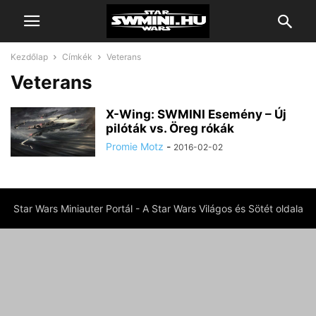
Kezdőlap
Címkék
Veterans
Veterans
X-Wing: SWMINI Esemény – Új
pilóták vs. Öreg rókák
Promie Motz
-
2016-02-02
Star Wars Miniauter Portál - A Star Wars Világos és Sötét oldala