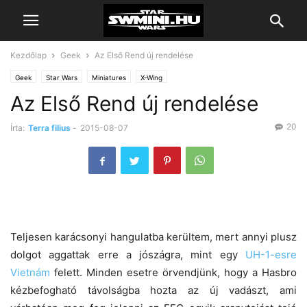
Kezdőlap
Geek
Az Első Rend új rendelése
Geek
Star Wars
Miniatures
X-Wing
Az Első Rend új rendelése
20
Írta:
Terra filius
-
2015-08-07
Teljesen karácsonyi hangulatba kerültem, mert annyi plusz
dolgot aggattak erre a jószágra, mint egy
UH-1-esre
Vietnám
felett. Minden esetre örvendjünk, hogy a Hasbro
kézbefogható távolságba hozta az új vadászt, ami