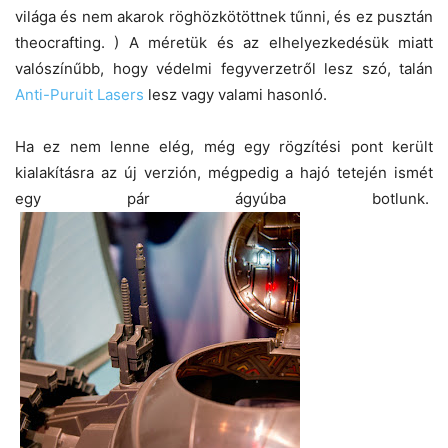
világa és nem akarok röghözkötöttnek tűnni, és ez pusztán
theocrafting. ) A méretük és az elhelyezkedésük miatt
valószínűbb, hogy védelmi fegyverzetről lesz szó, talán
Anti-Puruit Lasers
lesz vagy valami hasonló.
Ha ez nem lenne elég, még egy rögzítési pont került
kialakításra az új verzión, mégpedig a hajó tetején ismét
egy pár ágyúba botlunk.