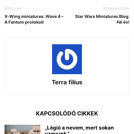
Előző cikk
Következő cikk
X-Wing miniatures: Wave 4 –
Star Wars Miniatures Blog:
A Fantom protokoll
Fél év!
Terra filius
KAPCSOLÓDÓ CIKKEK
„Légió a nevem, mert sokan
vagyunk.”