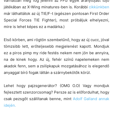
várhatóan meg fog jelenni az FFG egyik aranytojást tojó
játékában az X-Wing minatures-ben is. Korábbi
cikkünkben
már láthattátok az új TIE/F-t (egészen pontosan First Order
Special Forces TIE Fighter), most próbáljuk elhelyezni,
mire is lehet képes ez a madárka.)
Első körben, ami rögtön szembetűnő, hogy az új cucc, jóval
tömzsibb lett, erőteljesebb megjelenést kapott. Mondjuk
ez a piros pimp my ride festés nekem nem jön be annyira,
na de kinek hogy. Az új, fehér színű napelemeken nem
akadok fenn, sem a zsilipkapuk mozgatásához is elegendő
anyaggal bíró fogak láttán a szárnybekötők körül.
Lehet hogy pajzsgenerátor? (OMG O.O) Vagy mondjuk
fejlesztett szenzorcsomag? Persze az is előfordulhat, hogy
csak pezsgőt szállítanak benne, mint
Adolf Galland annak
idején.