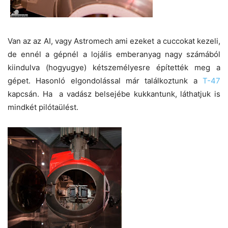
Van az az AI, vagy Astromech ami ezeket a cuccokat kezeli,
de ennél a gépnél a lojális emberanyag nagy számából
kiindulva (hogyugye) kétszemélyesre építették meg a
gépet. Hasonló elgondolással már találkoztunk a
T-47
kapcsán. Ha a vadász belsejébe kukkantunk, láthatjuk is
mindkét pilótaülést.