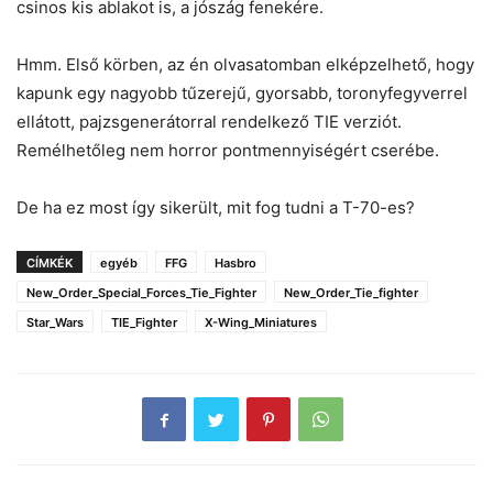
csinos kis ablakot is, a jószág fenekére.
Hmm. Első körben, az én olvasatomban elképzelhető, hogy
kapunk egy nagyobb tűzerejű, gyorsabb, toronyfegyverrel
ellátott, pajzsgenerátorral rendelkező TIE verziót.
Remélhetőleg nem horror pontmennyiségért cserébe.
De ha ez most így sikerült, mit fog tudni a T-70-es?
CÍMKÉK
egyéb
FFG
Hasbro
New_Order_Special_Forces_Tie_Fighter
New_Order_Tie_fighter
Star_Wars
TIE_Fighter
X-Wing_Miniatures