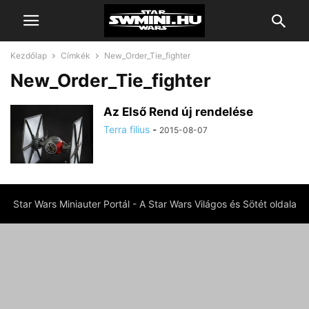
Kezdőlap
Címkék
New_Order_Tie_fighter
New_Order_Tie_fighter
Az Első Rend új rendelése
Terra filius
-
2015-08-07
Star Wars Miniauter Portál - A Star Wars Világos és Sötét oldala