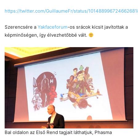
https://twitter.com/GuillaumeFr/status/101488996724662681
Szerencsére a
Yakfaceforum
-os srácok kicsit javítottak a
képminőségen, így élvezhetőbbé vált.
Bal oldalon az Első Rend tagjait láthatjuk, Phasma