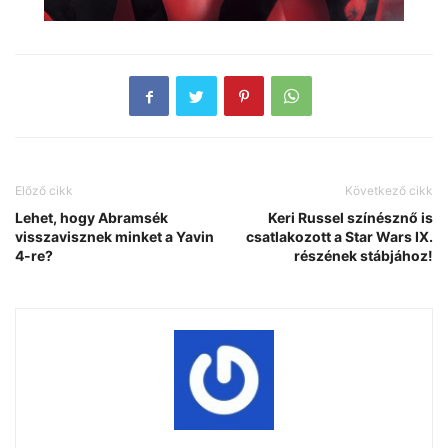
Előző cikk
Következő cikk
Lehet, hogy Abramsék
Keri Russel színésznő is
visszavisznek minket a Yavin
csatlakozott a Star Wars IX.
4-re?
részének stábjához!