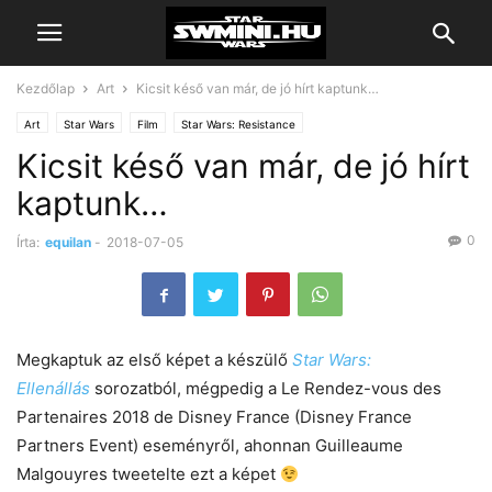
Kezdőlap
Art
Kicsit késő van már, de jó hírt kaptunk…
Art
Star Wars
Film
Star Wars: Resistance
Kicsit késő van már, de jó hírt
kaptunk…
0
Írta:
equilan
-
2018-07-05
Megkaptuk az első képet a készülő
Star Wars:
Ellenállás
sorozatból, mégpedig a Le Rendez-vous des
Partenaires 2018 de Disney France (Disney France
Partners Event) eseményről, ahonnan Guilleaume
Malgouyres tweetelte ezt a képet