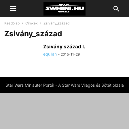
Kezdőlap
Címkék
Zsivány_század
Zsivány_század
Zsivány század I.
equilan
-
2015-11-29
Star Wars Miniauter Portál - A Star Wars Világos és Sötét oldala