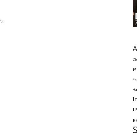
ég
Cl
e
Ep
Ha
I
L
R