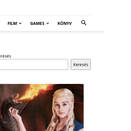
FILM
GAMES
KÖNYV
eresés
Keresés