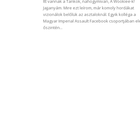
Itt vannak a Tankok, nahogymivan, A Wookiee-k!
Jajjanyám. Mire ezt leírom, már komoly hordákat
vizionálok belőlük az asztaloknál. Egyik kolléga a
Magyar Imperial Assault Facebook csoportjában el
őszintén...