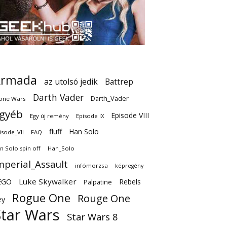
Armada
az utolsó jedik
Battrep
Darth Vader
Darth_Vader
one Wars
gyéb
Episode VIII
Egy új remény
Episode IX
fluff
Han Solo
isode_VII
FAQ
n Solo spin off
Han_Solo
mperial_Assault
infómorzsa
képregény
EGO
Luke Skywalker
Rebels
Palpatine
Rogue One
Rouge One
ey
Star Wars
Star Wars 8