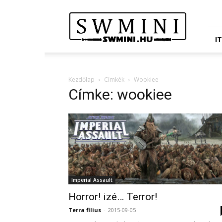
Star
Wars
Miniatures
Portál
I
Kezdőlap
Címkék
Wookiee
Címke: wookiee
Imperial Assault
Horror! izé… Terror!
Terra filius
-
2015-09-05