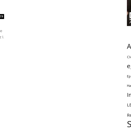
19
re
 I.
Cl
e
Ep
Ha
I
L
R