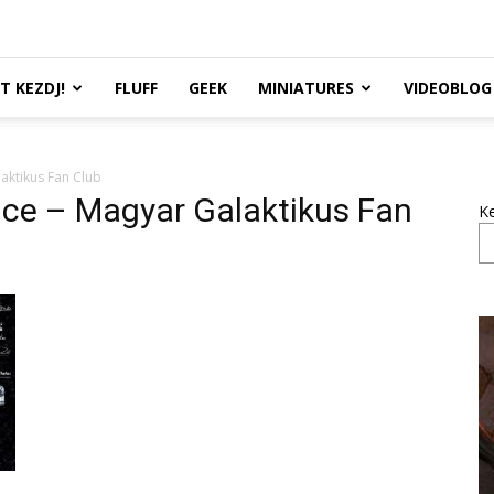
TT KEZDJ!
FLUFF
GEEK
MINIATURES
VIDEOBLOG
laktikus Fan Club
nce – Magyar Galaktikus Fan
K