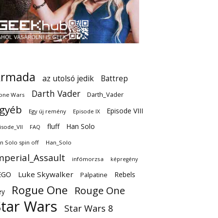
Armada
az utolsó jedik
Battrep
Darth Vader
Darth_Vader
one Wars
gyéb
Episode VIII
Egy új remény
Episode IX
fluff
Han Solo
isode_VII
FAQ
n Solo spin off
Han_Solo
mperial_Assault
infómorzsa
képregény
EGO
Luke Skywalker
Rebels
Palpatine
Rogue One
Rouge One
ey
Star Wars
Star Wars 8