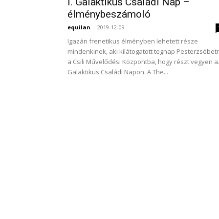
I. Galaktikus Családi Nap –
élménybeszámoló
equilan
-
2019-12-09
Igazán frenetikus élményben lehetett része
mindenkinek, aki kilátogatott tegnap Pesterzsébet
a Csili Művelődési Központba, hogy részt vegyen az
Galaktikus Családi Napon. A The...