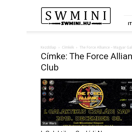
Star
Wars
Miniatures
Portál
I
Kezdőlap
Címkék
The Force Alliance – Magyar Ga
Címke: The Force Allia
Club
Star Wars