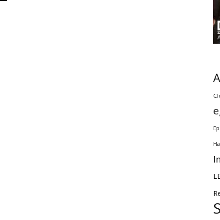
Cl
e
Ep
Ha
I
L
R