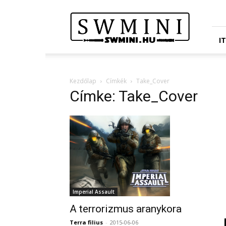
Star
Wars
Miniatures
Portál
I
Kezdőlap
Címkék
Take_Cover
Címke: Take_Cover
Imperial Assault
A terrorizmus aranykora
Terra filius
-
2015-06-06