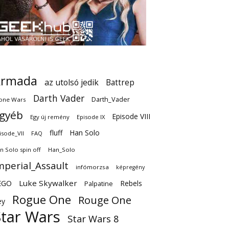
Armada
az utolsó jedik
Battrep
Darth Vader
Darth_Vader
one Wars
gyéb
Episode VIII
Egy új remény
Episode IX
fluff
Han Solo
isode_VII
FAQ
n Solo spin off
Han_Solo
mperial_Assault
infómorzsa
képregény
EGO
Luke Skywalker
Rebels
Palpatine
Rogue One
Rouge One
ey
Star Wars
Star Wars 8