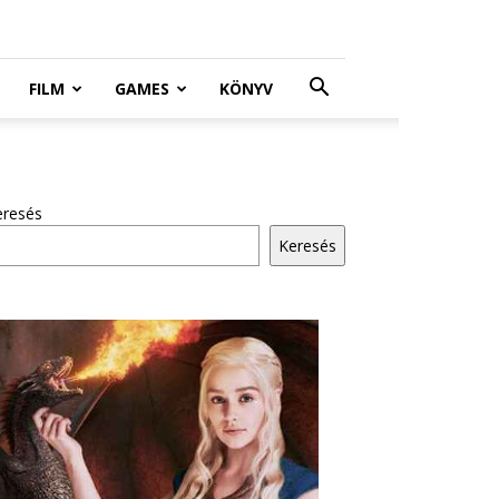
FILM
GAMES
KÖNYV
eresés
Keresés