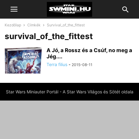
Kezdőlap
Címkék
Survival_of_the_fittest
survival_of_the_fittest
A Jó, a Rossz és a Csúf, no meg a
Jég....
Terra filius
-
2015-08-11
Star Wars Miniauter Portál - A Star Wars Világos és Sötét oldala