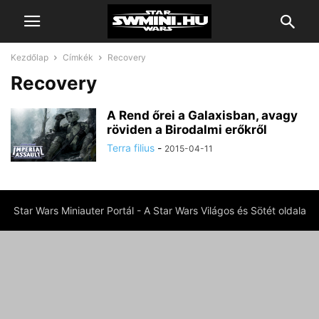
Kezdőlap
Címkék
Recovery
Recovery
A Rend őrei a Galaxisban, avagy
röviden a Birodalmi erőkről
Terra filius
-
2015-04-11
Star Wars Miniauter Portál - A Star Wars Világos és Sötét oldala