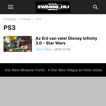
Kezdőlap
Címkék
PS3
PS3
Az Erő van vele! Disney Infinity
3.0 – Star Wars
Terra filius
-
2015-11-02
Star Wars Miniauter Portál - A Star Wars Világos és Sötét oldala