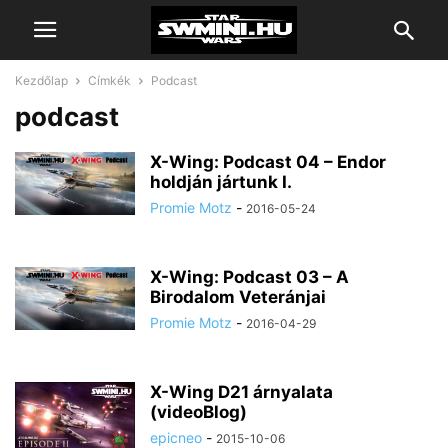
Kezdőlap
Címkék
Podcast
podcast
X-Wing: Podcast 04 – Endor
holdján jártunk I.
Promie Motz
-
2016-05-24
X-Wing: Podcast 03 – A
Birodalom Veteránjai
Promie Motz
-
2016-04-29
X-Wing D21 árnyalata
(videoBlog)
epicneo
-
2015-10-06