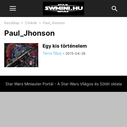
Kezdőlap
Címkék
Paul_Jhonson
Paul_Jhonson
Egy kis történelem
Terra filius
-
2015-04-26
Star Wars Miniauter Portál - A Star Wars Világos és Sötét oldala