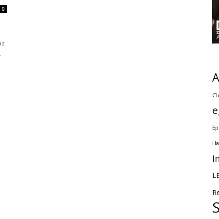
0
az
.
Cl
e
Ep
Ha
I
L
R