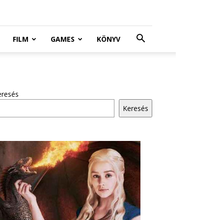
FILM
GAMES
KÖNYV
eresés
Keresés