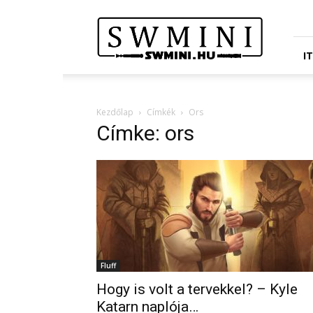
Star
Wars
Miniatures
Portál
I
Kezdőlap
Címkék
Ors
Címke: ors
Fluff
Hogy is volt a tervekkel? – Kyle
Katarn naplója…