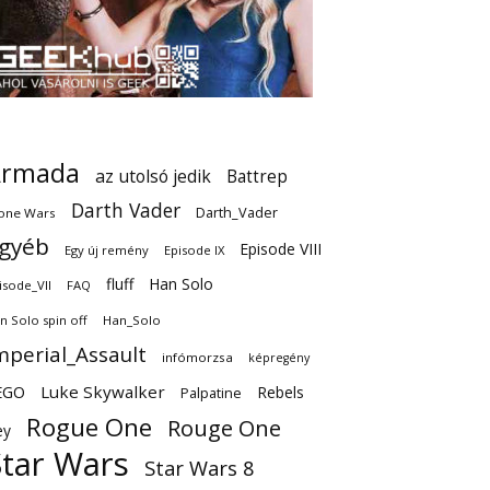
Armada
az utolsó jedik
Battrep
Darth Vader
Darth_Vader
one Wars
gyéb
Episode VIII
Egy új remény
Episode IX
fluff
Han Solo
isode_VII
FAQ
n Solo spin off
Han_Solo
mperial_Assault
infómorzsa
képregény
EGO
Luke Skywalker
Rebels
Palpatine
Rogue One
Rouge One
ey
Star Wars
Star Wars 8