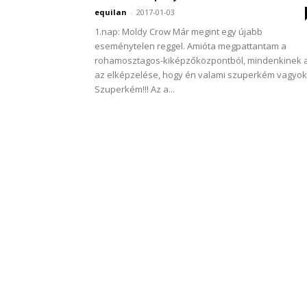
equilan
-
2017-01-03
1.nap: Moldy Crow Már megint egy újabb
eseménytelen reggel. Amióta megpattantam a
rohamosztagos-kiképzőközpontból, mindenkinek 
az elképzelése, hogy én valami szuperkém vagyok
Szuperkém!!! Az a...