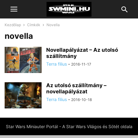
Kezdőlap
Címkék
Novella
novella
Novellapályázat – Az utolsó
szállítmány
Terra filius
-
2016-11-17
Az utolsó szállítmány –
novellapályázat
Terra filius
-
2016-10-18
Star Wars Miniauter Portál - A Star Wars Világos és Sötét oldala