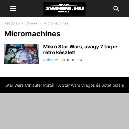
Kezdőlap
Címkék
Micromachines
Micromachines
Mikró Star Wars, avagy 7 törpe-
retro készlet!
epicneo
-
2016-05-14
Star Wars Miniauter Portál - A Star Wars Világos és Sötét oldala