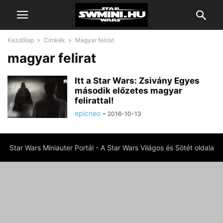
Kezdőlap
Címkék
Magyar felirat
magyar felirat
Itt a Star Wars: Zsivány Egyes
második előzetes magyar
felirattal!
epicneo
-
2016-10-13
Star Wars Miniauter Portál - A Star Wars Világos és Sötét oldala