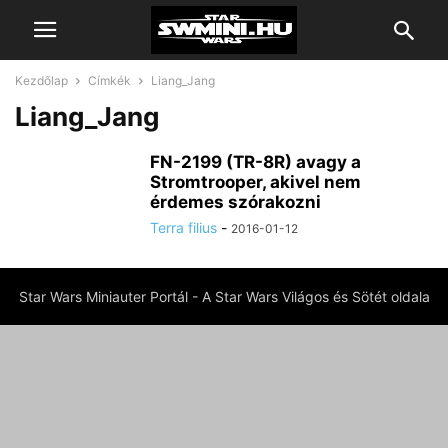
Kezdőlap
Címkék
Liang_Jang
Liang_Jang
FN-2199 (TR-8R) avagy a
Stromtrooper, akivel nem
érdemes szórakozni
Terra filius
-
2016-01-12
Star Wars Miniauter Portál - A Star Wars Világos és Sötét oldala