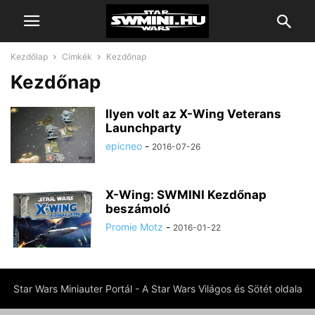
Kezdőlap
Címkék
Kezdőnap
Kezdőnap
Ilyen volt az X-Wing Veterans
Launchparty
epicneo
-
2016-07-26
X-Wing: SWMINI Kezdőnap
beszámoló
Promie Motz
-
2016-01-22
Star Wars Miniauter Portál - A Star Wars Világos és Sötét oldala