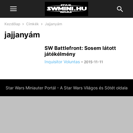
Kezdőlap
Címkék
Jajjanyám
jajjanyám
SW Battlefront: Sosem látott
játékélmény
Inquisitor Voluntas
-
2015-11-11
Star Wars Miniauter Portál - A Star Wars Világos és Sötét oldala