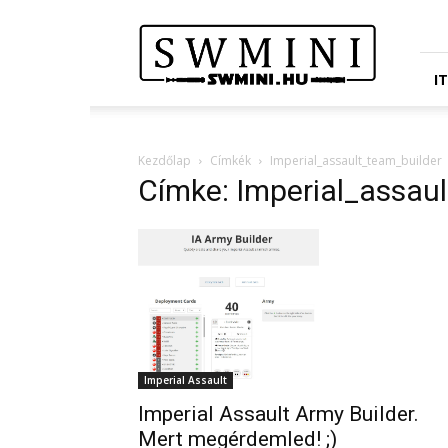
Star
Wars
Miniatures
Portál
I
Kezdőlap
Címkék
Imperial_assault_team_builder
Címke: Imperial_assau
Imperial Assault
Imperial Assault Army Builder.
Mert megérdemled! ;)