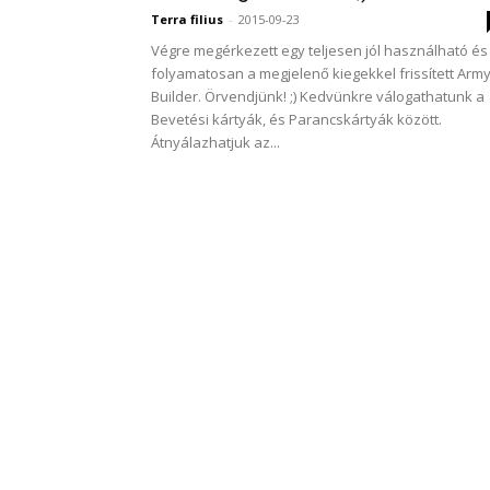
Terra filius
-
2015-09-23
Végre megérkezett egy teljesen jól használható és
folyamatosan a megjelenő kiegekkel frissített Arm
Builder. Örvendjünk! ;) Kedvünkre válogathatunk a
Bevetési kártyák, és Parancskártyák között.
Átnyálazhatjuk az...