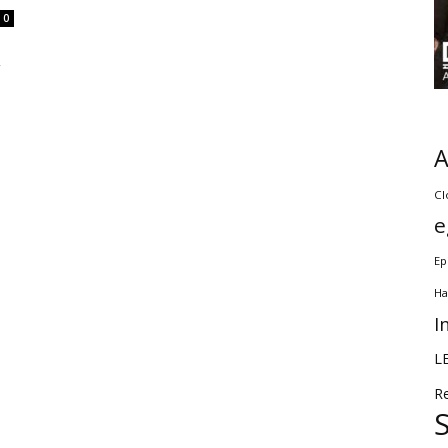
0
y
Cl
e
Ep
Ha
I
L
R