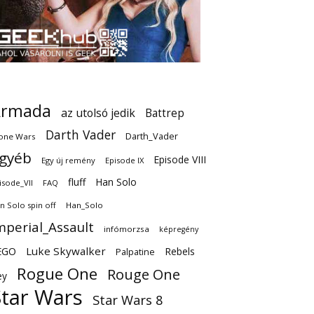
Armada
az utolsó jedik
Battrep
Darth Vader
Darth_Vader
one Wars
gyéb
Episode VIII
Egy új remény
Episode IX
fluff
Han Solo
isode_VII
FAQ
n Solo spin off
Han_Solo
mperial_Assault
infómorzsa
képregény
EGO
Luke Skywalker
Rebels
Palpatine
Rogue One
Rouge One
ey
Star Wars
Star Wars 8