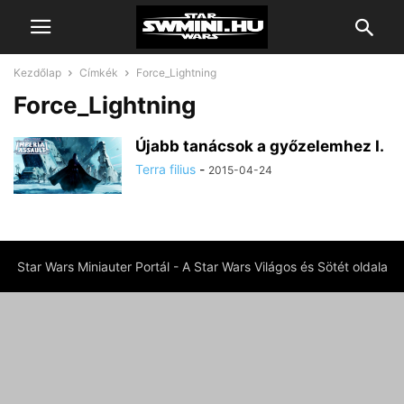
Kezdőlap
Címkék
Force_Lightning
Force_Lightning
Újabb tanácsok a győzelemhez I.
Terra filius
-
2015-04-24
Star Wars Miniauter Portál - A Star Wars Világos és Sötét oldala