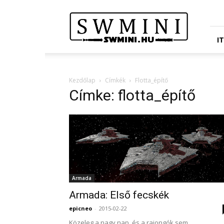
Star
Wars
Miniatures
Portál
I
Kezdőlap
Címkék
Flotta_építő
Címke: flotta_építő
Armada
Armada: Első fecskék
epicneo
-
2015-02-22
Közeleg a nagy nap, és a rajongók sem