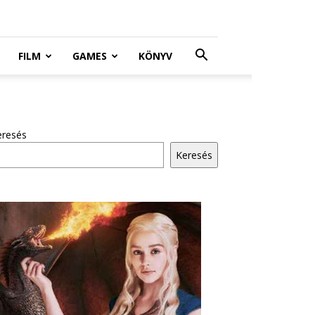
FILM
GAMES
KÖNYV
eresés
Keresés