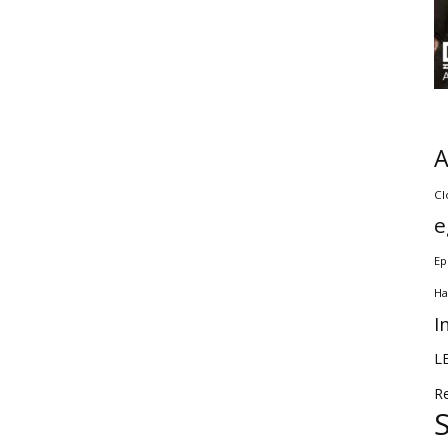
Cl
e
Ep
Ha
I
L
R