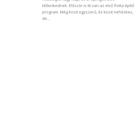
tétlenkednek. Először is itt van az első flotta építő
program. Még kicsit egyszerű, és kicsit nehézkes,
de...