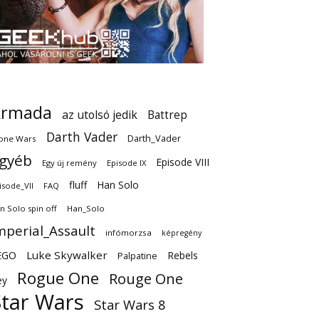
Armada
az utolsó jedik
Battrep
Darth Vader
Darth_Vader
one Wars
gyéb
Episode VIII
Egy új remény
Episode IX
fluff
Han Solo
isode_VII
FAQ
n Solo spin off
Han_Solo
mperial_Assault
infómorzsa
képregény
EGO
Luke Skywalker
Rebels
Palpatine
Rogue One
Rouge One
ey
Star Wars
Star Wars 8