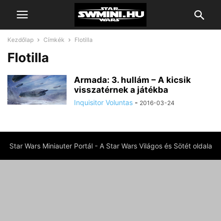
Kezdőlap
Címkék
Flotilla
Flotilla
Armada: 3. hullám – A kicsik
visszatérnek a játékba
Inquisitor Voluntas
-
2016-03-24
Star Wars Miniauter Portál - A Star Wars Világos és Sötét oldala