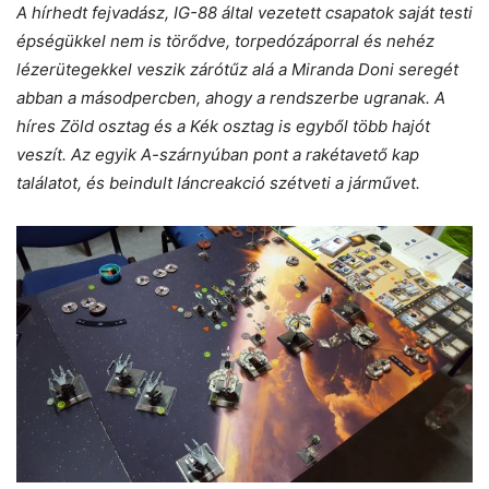
A hírhedt fejvadász, IG-88 által vezetett csapatok saját testi
épségükkel nem is törődve, torpedózáporral és nehéz
lézerütegekkel veszik zárótűz alá a Miranda Doni seregét
abban a másodpercben, ahogy a rendszerbe ugranak. A
híres Zöld osztag és a Kék osztag is egyből több hajót
veszít. Az egyik A-szárnyúban pont a rakétavető kap
találatot, és beindult láncreakció szétveti a járművet.