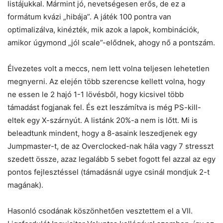
listájukkal. Mármint jó, nevetségesen erős, de ez a
formátum kvázi „hibája”. A játék 100 pontra van
optimalizálva, kinézték, mik azok a lapok, kombinációk,
amikor úgymond „jól scale”-elődnek, ahogy nő a pontszám.
Élvezetes volt a meccs, nem lett volna teljesen lehetetlen
megnyerni. Az elején több szerencse kellett volna, hogy
ne essen le 2 hajó 1-1 lövésből, hogy kicsivel több
támadást fogjanak fel. És ezt leszámítva is még PS-kill-
eltek egy X-szárnyút. A listánk 20%-a nem is lőtt. Mi is
beleadtunk mindent, hogy a 8-asaink leszedjenek egy
Jumpmaster-t, de az Overclocked-nak hála vagy 7 stresszt
szedett össze, azaz legalább 5 sebet fogott fel azzal az egy
pontos fejlesztéssel (támadásnál ugye csinál mondjuk 2-t
magának).
Hasonló csodának köszönhetően vesztettem el a VII.