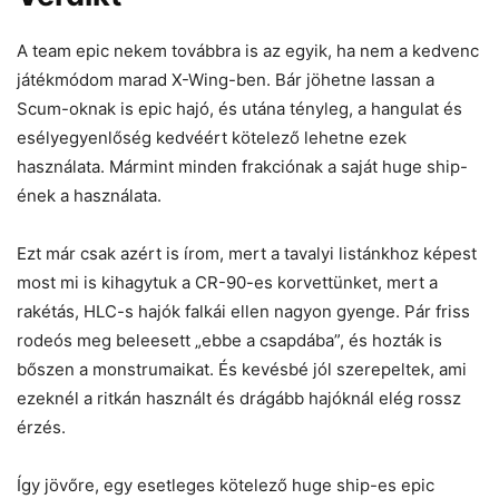
A team epic nekem továbbra is az egyik, ha nem a kedvenc
játékmódom marad X-Wing-ben. Bár jöhetne lassan a
Scum-oknak is epic hajó, és utána tényleg, a hangulat és
esélyegyenlőség kedvéért kötelező lehetne ezek
használata. Mármint minden frakciónak a saját huge ship-
ének a használata.
Ezt már csak azért is írom, mert a tavalyi listánkhoz képest
most mi is kihagytuk a CR-90-es korvettünket, mert a
rakétás, HLC-s hajók falkái ellen nagyon gyenge. Pár friss
rodeós meg beleesett „ebbe a csapdába”, és hozták is
bőszen a monstrumaikat. És kevésbé jól szerepeltek, ami
ezeknél a ritkán használt és drágább hajóknál elég rossz
érzés.
Így jövőre, egy esetleges kötelező huge ship-es epic