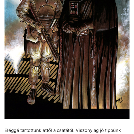
Eléggé tartottunk ettől a csatától. Viszonylag jó tippünk