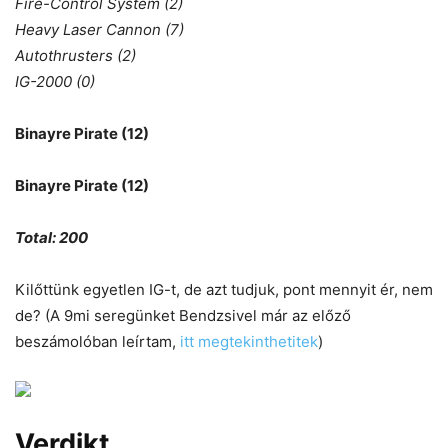
Fire-Control System (2)
Heavy Laser Cannon (7)
Autothrusters (2)
IG-2000 (0)
Binayre Pirate (12)
Binayre Pirate (12)
Total: 200
Kilőttünk egyetlen IG-t, de azt tudjuk, pont mennyit ér, nem
de? (A 9mi seregünket Bendzsivel már az előző
beszámolóban leírtam,
itt megtekinthetitek
)
Verdikt