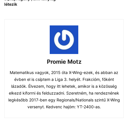
létezik
Promie Motz
Matematikus vagyok, 2015 óta X-Wing-ezek, és abban az
évben el is csíptem a Liga 3. helyét. Frakcióm, főként
lázadók. Élvezem, hogy itt lehetek, amikor is a közösség
elkezd kiforrni és felduzzadni. Szeretném, ha rendeznének
legkésőbb 2017-ben egy Regionals/Nationals szintű X-Wing
versenyt. Kedvenc hajóm: YT-2400-as.