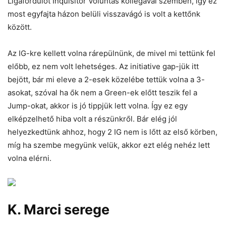
Ligafordulót Inquisitor Voluntas kollégával szemben, így ez
most egyfajta házon belüli visszavágó is volt a kettőnk
között.
Az IG-kre kellett volna rárepülnünk, de mivel mi tettünk fel
előbb, ez nem volt lehetséges. Az initiative gap-jük itt
bejött, bár mi eleve a 2-esek közelébe tettük volna a 3-
asokat, szóval ha ők nem a Green-ek előtt teszik fel a
Jump-okat, akkor is jó tippjük lett volna. Így ez egy
elképzelhető hiba volt a részünkről. Bár elég jól
helyezkedtünk ahhoz, hogy 2 IG nem is lőtt az első körben,
míg ha szembe megyünk velük, akkor ezt elég nehéz lett
volna elérni.
K. Marci serege