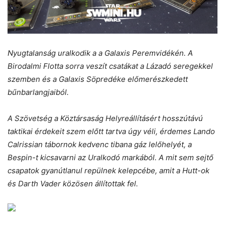
Nyugtalanság uralkodik a a Galaxis Peremvidékén. A
Birodalmi Flotta sorra veszít csatákat a Lázadó seregekkel
szemben és a Galaxis Söpredéke előmerészkedett
bűnbarlangjaiból.
A Szövetség a Köztársaság Helyreállításért hosszútávú
taktikai érdekeit szem előtt tartva úgy véli, érdemes Lando
Calrissian tábornok kedvenc tibana gáz lelőhelyét, a
Bespin-t kicsavarni az Uralkodó markából. A mit sem sejtő
csapatok gyanútlanul repülnek kelepcébe, amit a Hutt-ok
és Darth Vader közösen állítottak fel.