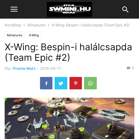
Kezdőlap
Miniatures
X-Wing: Bespin-i halálcsapda (Team Epic #2)
Miniatures
X-Wing
X-Wing: Bespin-i halálcsapda
(Team Epic #2)
0
Írta:
Promie Motz
-
2016-09-17