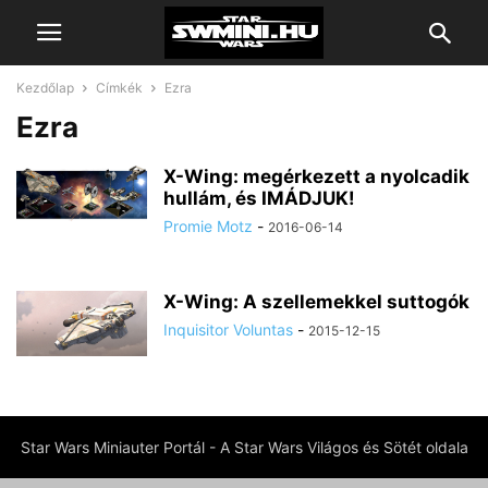
Kezdőlap
Címkék
Ezra
Ezra
X-Wing: megérkezett a nyolcadik
hullám, és IMÁDJUK!
Promie Motz
-
2016-06-14
X-Wing: A szellemekkel suttogók
Inquisitor Voluntas
-
2015-12-15
Star Wars Miniauter Portál - A Star Wars Világos és Sötét oldala