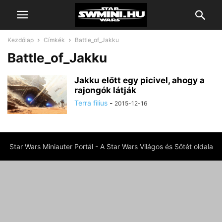
Kezdőlap
Címkék
Battle_of_Jakku
Battle_of_Jakku
Jakku előtt egy picivel, ahogy a
rajongók látják
Terra filius
-
2015-12-16
Star Wars Miniauter Portál - A Star Wars Világos és Sötét oldala