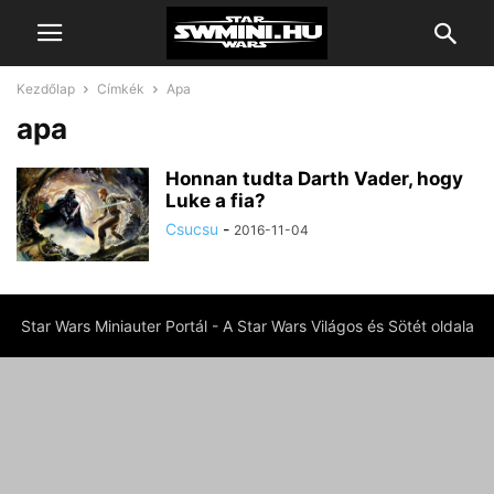
Kezdőlap
Címkék
Apa
apa
Honnan tudta Darth Vader, hogy
Luke a fia?
Csucsu
-
2016-11-04
Star Wars Miniauter Portál - A Star Wars Világos és Sötét oldala