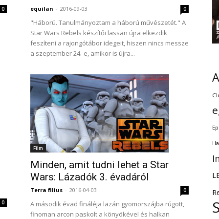
equilan
-
2016-09-03
0
0
"Háború. Tanulmányoztam a háború művészetét." A
Star Wars Rebels készítői lassan újra elkezdik
n
feszíteni a rajongótábor idegeit, hiszen nincs messze
a szeptember 24.-e, amikor is újra...
Cl
e
Ep
Ha
Film
I
Minden, amit tudni lehet a Star
L
Wars: Lázadók 3. évadáról
Terra filius
-
2016-04-03
0
R
0
A második évad fináléja lazán gyomorszájba rúgott,
finoman arcon paskolt a könyökével és halkan