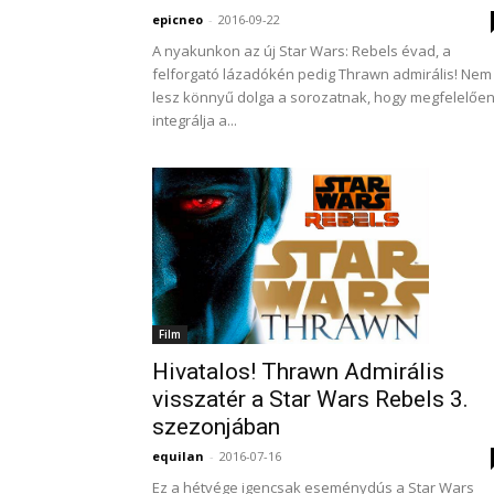
epicneo
-
2016-09-22
A nyakunkon az új Star Wars: Rebels évad, a
felforgató lázadókén pedig Thrawn admirális! Nem
lesz könnyű dolga a sorozatnak, hogy megfelelőe
integrálja a...
Film
Hivatalos! Thrawn Admirális
visszatér a Star Wars Rebels 3.
szezonjában
equilan
-
2016-07-16
Ez a hétvége igencsak eseménydús a Star Wars