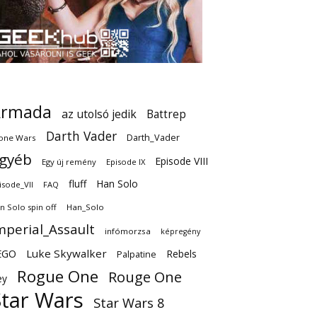
Armada
az utolsó jedik
Battrep
Darth Vader
Darth_Vader
one Wars
gyéb
Episode VIII
Egy új remény
Episode IX
fluff
Han Solo
isode_VII
FAQ
n Solo spin off
Han_Solo
mperial_Assault
infómorzsa
képregény
EGO
Luke Skywalker
Rebels
Palpatine
Rogue One
Rouge One
ey
Star Wars
Star Wars 8