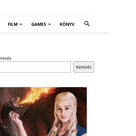
FILM
GAMES
KÖNYV
eresés
Keresés