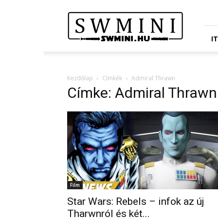
Star
Wars
Miniatures
Portál
I
Kezdőlap
Címkék
Admiral Thrawn
Címke: Admiral Thrawn
Film
Star Wars: Rebels – infok az új
Tharwnról és két...