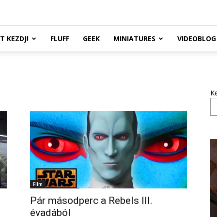
TT KEZDJ!
FLUFF
GEEK
MINIATURES
VIDEOBLOG
K
Film
Pár másodperc a Rebels III.
évadából