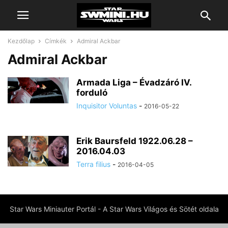
Kezdőlap
Címkék
Admiral Ackbar
Admiral Ackbar
Armada Liga – Évadzáró IV.
forduló
Inquisitor Voluntas
-
2016-05-22
Erik Baursfeld 1922.06.28 –
2016.04.03
Terra filius
-
2016-04-05
Star Wars Miniauter Portál - A Star Wars Világos és Sötét oldala