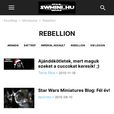
Kezdőlap
Miniatures
Rebellion
REBELLION
ARMADA
BATTREP
IMPERIAL ASSAULT
REBELLION
SW LEGION
X-WING
Ajándékötletek, mert maguk
ezeket a cuccokat keresik! ;)
Terra filius
-
2015-11-19
Star Wars Miniatures Blog: Fél év!
epicneo
-
2015-08-10