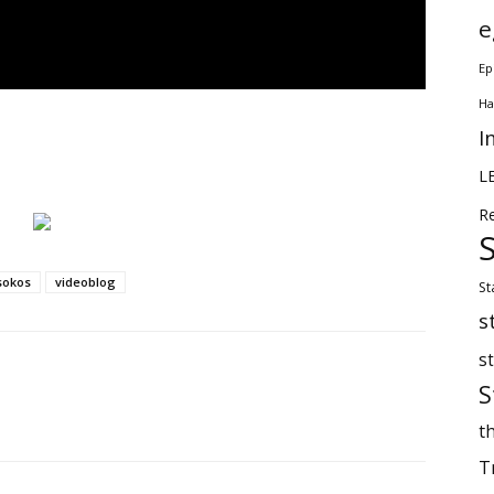
e
Ep
Ha
I
L
R
sokos
videoblog
St
s
s
S
th
T