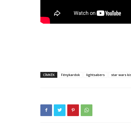
CÍMKÉK
Fénykardok
lightsabers
star wars ki