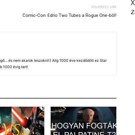
X
Következő cikk
Z
Comic-Con: Edrio Two Tubes a Rogue One-ból!
gő… és nem akarok leszokni!:) Alig 1000 éve kezdődött ez Star
b 1000 évig tart!