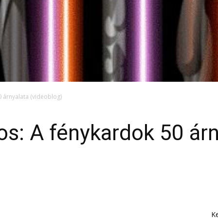
0 árnyalata (videoblog)
os: A fénykardok 50 árn
K