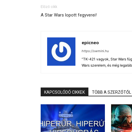
Előző cikk
A Star Wars lopott fegyverei!
epicneo
https://swmini.hu
“TK-421 vagyok, Star Wars füg
Wars szerelem, és még legaláb
KAPCSOLÓDÓ CIKKEK
TÖBB A SZERZŐTŐL