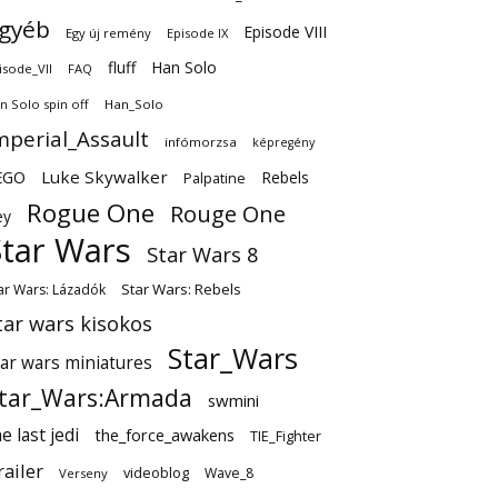
gyéb
Episode VIII
Egy új remény
Episode IX
fluff
Han Solo
isode_VII
FAQ
n Solo spin off
Han_Solo
mperial_Assault
infómorzsa
képregény
EGO
Luke Skywalker
Rebels
Palpatine
Rogue One
Rouge One
ey
Star Wars
Star Wars 8
Star Wars: Rebels
ar Wars: Lázadók
tar wars kisokos
Star_Wars
tar wars miniatures
tar_Wars:Armada
swmini
e last jedi
the_force_awakens
TIE_Fighter
railer
videoblog
Wave_8
Verseny