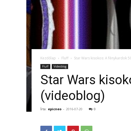
Kezdőlap
Fluff
Star Wars kisokos: A fénykardok 5
Fluff
Videoblog
Star Wars kisok
(videoblog)
Írta:
epicneo
-
2016-07-20
0