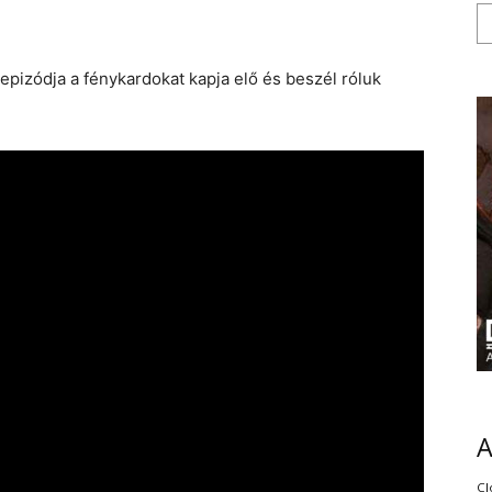
epizódja a fénykardokat kapja elő és beszél róluk
Cl