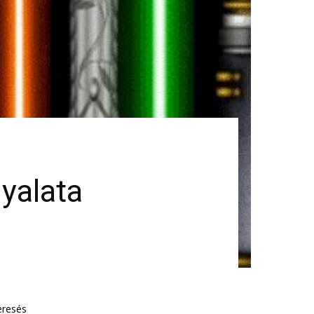
yalata
eresés