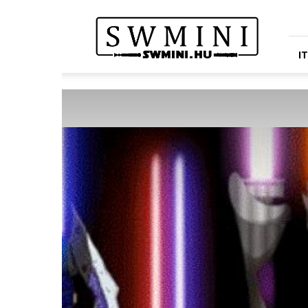
Star
Wars
Miniatures
Portál
I