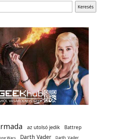
Keresés
Armada
az utolsó jedik
Battrep
Darth Vader
Darth_Vader
one Wars