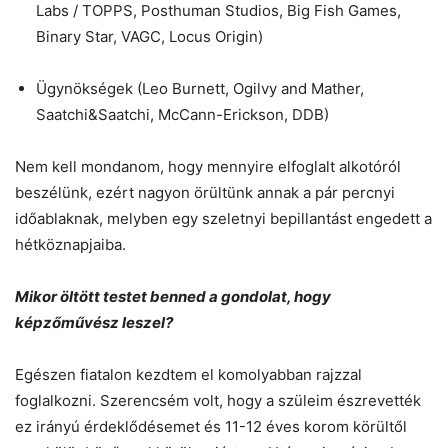
Labs / TOPPS, Posthuman Studios, Big Fish Games,
Binary Star, VAGC, Locus Origin)
Ügynökségek (Leo Burnett, Ogilvy and Mather,
Saatchi&Saatchi, McCann-Erickson, DDB)
Nem kell mondanom, hogy mennyire elfoglalt alkotóról
beszélünk, ezért nagyon örültünk annak a pár percnyi
időablaknak, melyben egy szeletnyi bepillantást engedett a
hétköznapjaiba.
Mikor öltött testet benned a gondolat, hogy
képzőművész leszel?
Egészen fiatalon kezdtem el komolyabban rajzzal
foglalkozni. Szerencsém volt, hogy a szüleim észrevették
ez irányú érdeklődésemet és 11-12 éves korom körültől