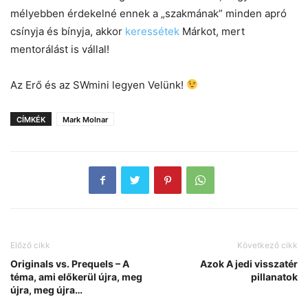
mélyebben érdekelné ennek a „szakmának” minden apró
csínyja és bínyja, akkor
keressétek
Márkot, mert
mentorálást is vállal!
Az Erő és az SWmini legyen Velünk!
CÍMKÉK
Mark Molnar
Előző cikk
Következő cikk
Originals vs. Prequels – A
Azok A jedi visszatér
téma, ami előkerül újra, meg
pillanatok
újra, meg újra…