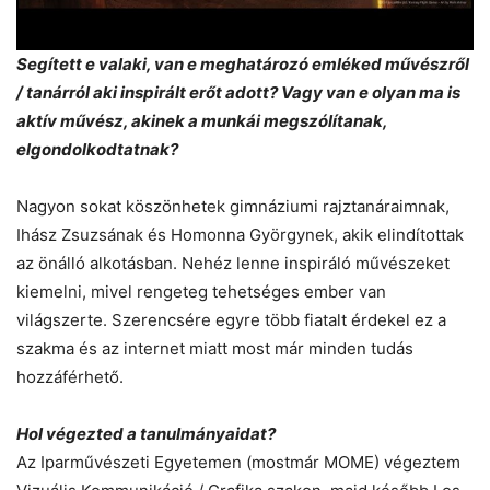
Segített e valaki, van e meghatározó emléked művészről
/ tanárról aki inspirált erőt adott? Vagy van e olyan ma is
aktív művész, akinek a munkái megszólítanak,
elgondolkodtatnak?
Nagyon sokat köszönhetek gimnáziumi rajztanáraimnak,
Ihász Zsuzsának és Homonna Györgynek, akik elindítottak
az önálló alkotásban. Nehéz lenne inspiráló művészeket
kiemelni, mivel rengeteg tehetséges ember van
világszerte. Szerencsére egyre több fiatalt érdekel ez a
szakma és az internet miatt most már minden tudás
hozzáférhető.
Hol végezted a tanulmányaidat?
Az Iparművészeti Egyetemen (mostmár MOME) végeztem