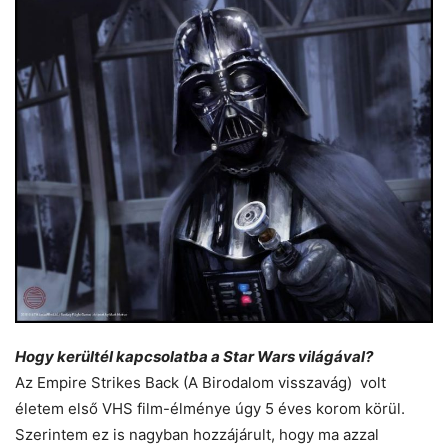
Hogy kerültél kapcsolatba a Star Wars világával?
Az Empire Strikes Back (A Birodalom visszavág) volt
életem első VHS film-élménye úgy 5 éves korom körül.
Szerintem ez is nagyban hozzájárult, hogy ma azzal