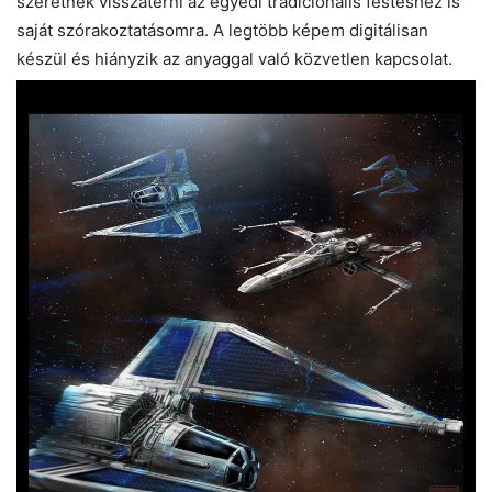
szeretnék visszatérni az egyedi tradicionális festéshez is
saját szórakoztatásomra. A legtöbb képem digitálisan
készül és hiányzik az anyaggal való közvetlen kapcsolat.