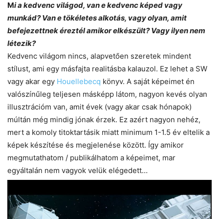
M
i a kedvenc világod, van e kedvenc képed vagy
munkád? Van e tökéletes alkotás, vagy olyan, amit
befejezettnek éreztél amikor elkészült? Vagy ilyen nem
létezik?
Kedvenc világom nincs, alapvetően szeretek mindent
stílust, ami egy másfajta realitásba kalauzol. Ez lehet a SW
vagy akar egy
Houellebecq
könyv. A saját képeimet én
valószínűleg teljesen másképp látom, nagyon kevés olyan
illusztrációm van, amit évek (vagy akar csak hónapok)
múltán még mindig jónak érzek. Ez azért nagyon nehéz,
mert a komoly titoktartásik miatt minimum 1-1.5 év eltelik a
képek készítése és megjelenése között. Így amikor
megmutathatom / publikálhatom a képeimet, mar
egyáltalán nem vagyok velük elégedett…