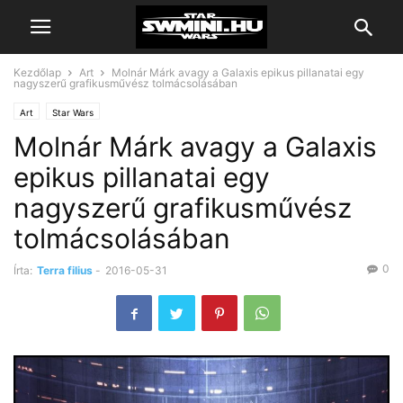
Kezdőlap
Art
Molnár Márk avagy a Galaxis epikus pillanatai egy
nagyszerű grafikusművész tolmácsolásában
Art
Star Wars
Molnár Márk avagy a Galaxis
epikus pillanatai egy
nagyszerű grafikusművész
tolmácsolásában
0
Írta:
Terra filius
-
2016-05-31