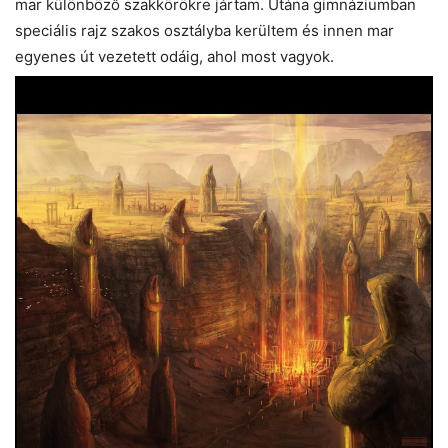
mar különböző szakkörökre jártam. Utána gimnáziumban
speciális rajz szakos osztályba kerültem és innen mar
egyenes út vezetett odáig, ahol most vagyok.