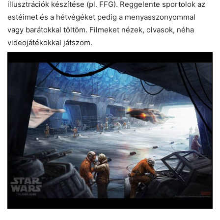
illusztrációk készítése (pl. FFG). Reggelente sportolok az
estéimet és a hétvégéket pedig a menyasszonyommal
vagy barátokkal töltöm. Filmeket nézek, olvasok, néha
videojátékokkal játszom.