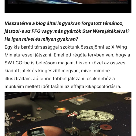
Visszatérve a blog által is gyakran forgatott témához,
játszol-e az FFG vagy más gyártók Star Wars játékaival?
Ha igen mivel és milyen gyakran?
Egy kis baráti társasággal szoktunk összejönni az X-Wing
Miniaturessel játszani. Emellett régóta tervben van, hogy a
SW LCG-be is beleásom magam, hiszen közel az összes
kiadott játék és kiegészítő megvan, mivel mindbe
illusztráltam. Jó lenne többet játszani, csak nehéz a
munkáim mellett időt találni az effajta kikapcsolódásra.