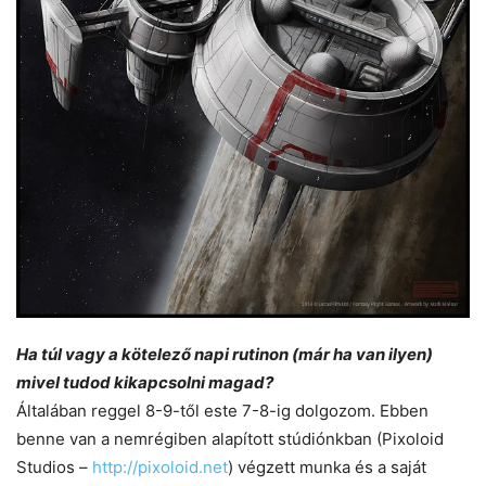
Ha túl vagy a kötelező napi rutinon (már ha van ilyen)
mivel tudod kikapcsolni magad?
Általában reggel 8-9-től este 7-8-ig dolgozom. Ebben
benne van a nemrégiben alapított stúdiónkban (Pixoloid
Studios –
http://pixoloid.net
) végzett munka és a saját