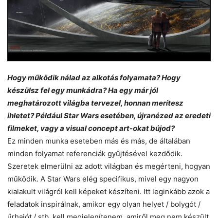
Hogy működik nálad az alkotás folyamata? Hogy
készülsz fel egy munkádra? Ha egy már jól
meghatározott világba tervezel, honnan merítesz
ihletet? Például Star Wars esetében, újranézed az eredeti
filmeket, vagy a visual concept art-okat bújod?
Ez minden munka eseteben más és más, de általában
minden folyamat referenciák gyűjtésével kezdődik.
Szeretek elmerülni az adott világban és megérteni, hogyan
működik. A Star Wars elég specifikus, mivel egy nagyon
kialakult világról kell képeket készíteni. Itt leginkább azok a
feladatok inspirálnak, amikor egy olyan helyet / bolygót /
űrhajót / stb. kell megjelenítenem, amiről meg nem készült