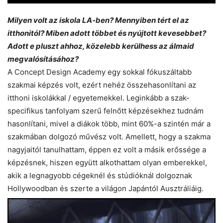
Milyen volt az iskola LA-ben? Mennyiben tért el az
itthonitól? Miben adott többet és nyújtott kevesebbet?
Adott e pluszt ahhoz, közelebb kerülhess az álmaid
megvalósításához?
A Concept Design Academy egy sokkal fókuszáltabb
szakmai képzés volt, ezért nehéz összehasonlítani az
itthoni iskolákkal / egyetemekkel. Leginkább a szak-
specifikus tanfolyam szerű felnőtt képzésekhez tudnám
hasonlítani, mivel a diákok több, mint 60%-a szintén már a
szakmában dolgozó művész volt. Amellett, hogy a szakma
nagyjaitól tanulhattam, éppen ez volt a másik erőssége a
képzésnek, hiszen együtt alkothattam olyan emberekkel,
akik a legnagyobb cégeknél és stúdióknál dolgoznak
Hollywoodban és szerte a világon Japántól Ausztráliáig.