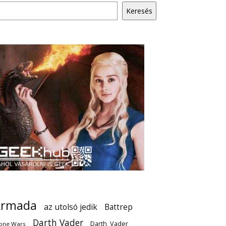
Keresés
Armada
az utolsó jedik
Battrep
Darth Vader
Darth_Vader
one Wars