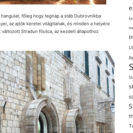
e
s hangulat, főleg hogy tegnap a stáb Dubrovnikba
Ep
ei, az ajtók keretei világítanak, és minden a helyére
Ha
változott Stradun főutca, az kezdeti állapothoz
I
L
R
St
s
s
S
th
T