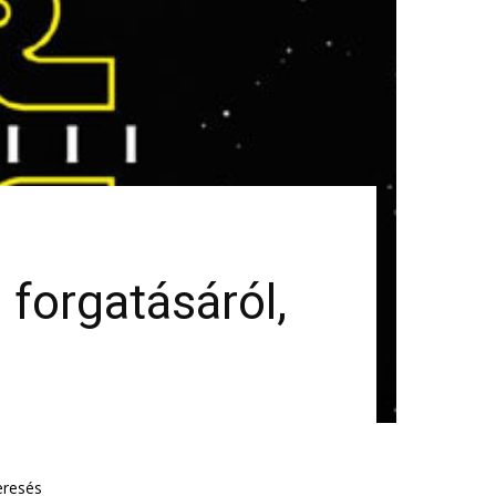
 forgatásáról,
eresés