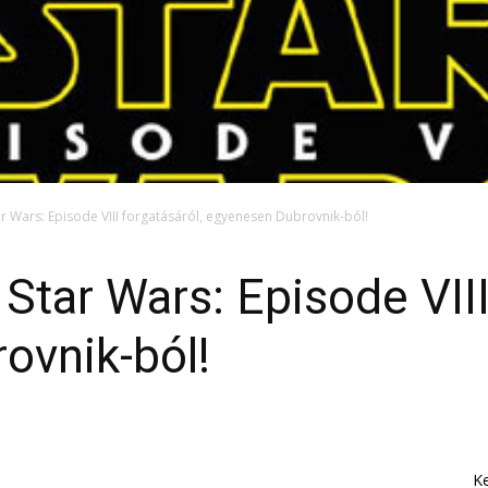
r Wars: Episode VIII forgatásáról, egyenesen Dubrovnik-ból!
Star Wars: Episode VIII
ovnik-ból!
K