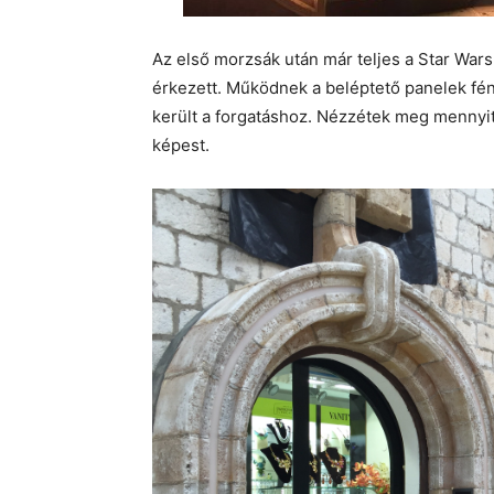
Az első morzsák után már teljes a Star War
érkezett. Működnek a beléptető panelek fény
került a forgatáshoz. Nézzétek meg mennyit 
képest.