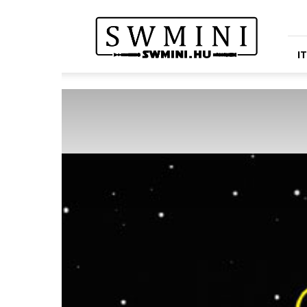
Star
Wars
Miniatures
Portál
I