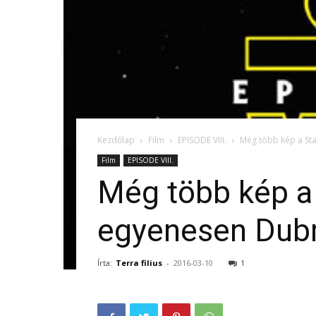
Kezdőlap
Film
EPISODE VIII.
Még több kép a Sta
Film
EPISODE VIII.
Még több kép a 
egyenesen Dubr
Írta:
Terra filius
-
2016-03-10
1