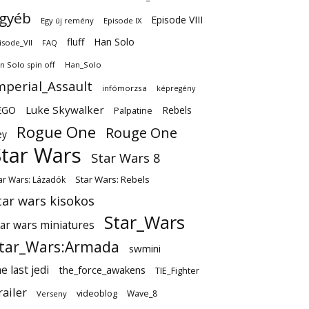
gyéb
Episode VIII
Egy új remény
Episode IX
fluff
Han Solo
isode_VII
FAQ
n Solo spin off
Han_Solo
mperial_Assault
infómorzsa
képregény
EGO
Luke Skywalker
Rebels
Palpatine
Rogue One
Rouge One
ey
Star Wars
Star Wars 8
Star Wars: Rebels
ar Wars: Lázadók
tar wars kisokos
Star_Wars
tar wars miniatures
tar_Wars:Armada
swmini
e last jedi
the_force_awakens
TIE_Fighter
railer
videoblog
Wave_8
Verseny