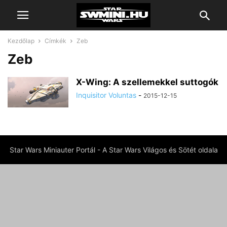
Kezdőlap
Címkék
Zeb
Zeb
X-Wing: A szellemekkel suttogók
Inquisitor Voluntas
-
2015-12-15
Star Wars Miniauter Portál - A Star Wars Világos és Sötét oldala