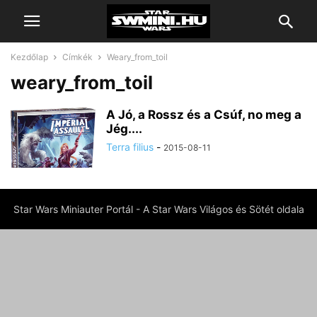
Kezdőlap
Címkék
Weary_from_toil
weary_from_toil
A Jó, a Rossz és a Csúf, no meg a
Jég....
Terra filius
-
2015-08-11
Star Wars Miniauter Portál - A Star Wars Világos és Sötét oldala