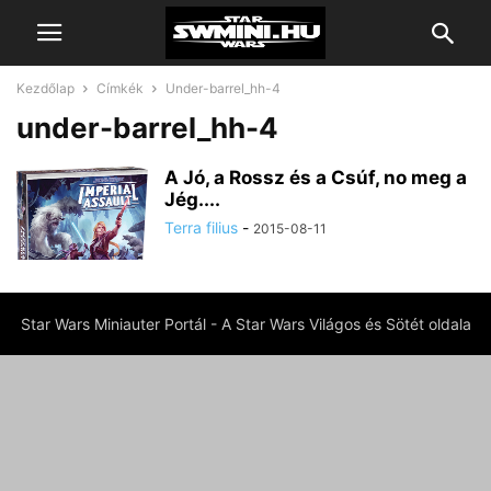
Kezdőlap
Címkék
Under-barrel_hh-4
under-barrel_hh-4
A Jó, a Rossz és a Csúf, no meg a
Jég....
Terra filius
-
2015-08-11
Star Wars Miniauter Portál - A Star Wars Világos és Sötét oldala