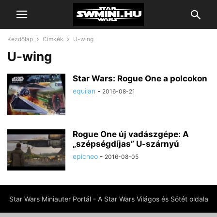
Kezdőlap
Címkék
U-wing
U-wing
Star Wars: Rogue One a polcokon
equilan
-
2016-08-21
Rogue One új vadászgépe: A
„szépségdíjas” U-szárnyú
epicneo
-
2016-08-05
Star Wars Miniauter Portál - A Star Wars Világos és Sötét oldala