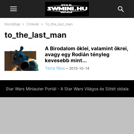
Kezdőlap
Címkék
To_the_last_man
to_the_last_man
A Birodalom öklei, valamint ökrei,
avagy egy Rodián tényleg
kevesebb mint...
Terra filius
-
2015-10-14
Star Wars Miniauter Portál - A Star Wars Világos és Sötét oldala