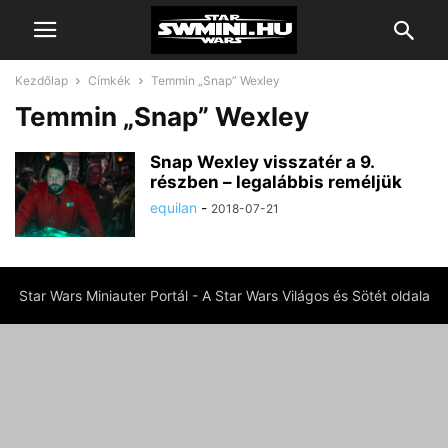
Kezdőlap
Címkék
Temmin „Snap” Wexley
Temmin „Snap” Wexley
Snap Wexley visszatér a 9.
részben – legalábbis reméljük
equilan
-
2018-07-21
Star Wars Miniauter Portál - A Star Wars Világos és Sötét oldala