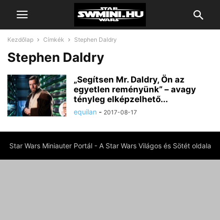
Kezdőlap
Címkék
Stephen Daldry
Stephen Daldry
„Segítsen Mr. Daldry, Ön az
egyetlen reményünk” – avagy
tényleg elképzelhető...
equilan
-
2017-08-17
Star Wars Miniauter Portál - A Star Wars Világos és Sötét oldala