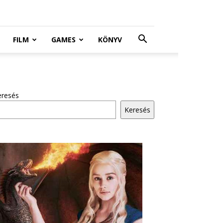
FILM
GAMES
KÖNYV
eresés
Keresés