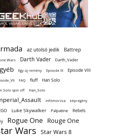
Armada
az utolsó jedik
Battrep
Darth Vader
Darth_Vader
one Wars
gyéb
Episode VIII
Egy új remény
Episode IX
fluff
Han Solo
isode_VII
FAQ
n Solo spin off
Han_Solo
mperial_Assault
infómorzsa
képregény
EGO
Luke Skywalker
Rebels
Palpatine
Rogue One
Rouge One
ey
Star Wars
Star Wars 8