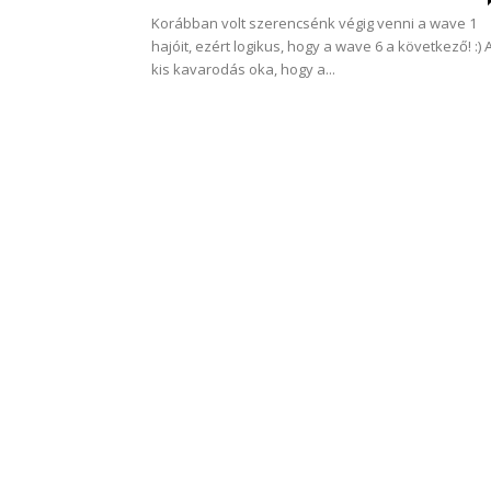
Korábban volt szerencsénk végig venni a wave 1
hajóit, ezért logikus, hogy a wave 6 a következő! :) 
kis kavarodás oka, hogy a...