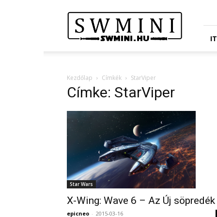
Star
Wars
Miniatures
Portál
I
Kezdőlap
Címkék
StarViper
Címke: StarViper
Star Wars
X-Wing: Wave 6 – Az Új söpredék
epicneo
-
2015-03-16