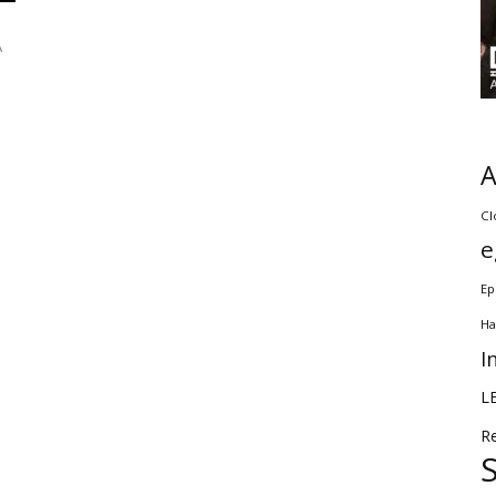
A
Cl
e
Ep
Ha
I
L
R