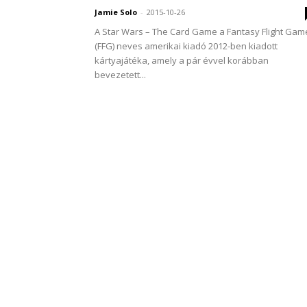
Jamie Solo
-
2015-10-26
A Star Wars – The Card Game a Fantasy Flight Gam
(FFG) neves amerikai kiadó 2012-ben kiadott
kártyajátéka, amely a pár évvel korábban
bevezetett...