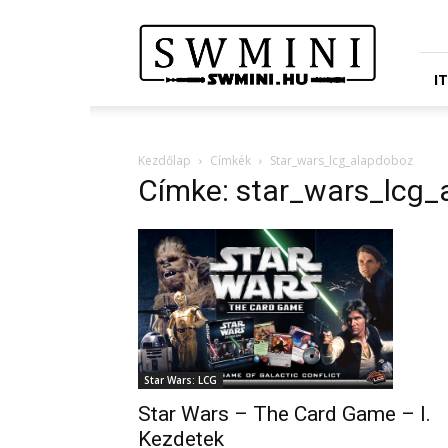
Star
Wars
Miniatures
Portál
I
Kezdőlap
Címkék
Star_wars_lcg_alapdoboz
Címke: star_wars_lcg_
Star Wars: LCG
Star Wars – The Card Game – I.
Kezdetek