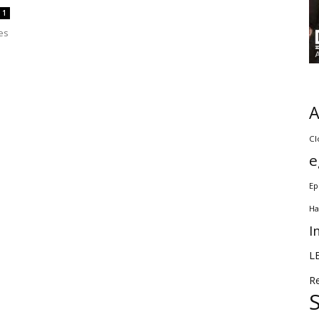
1
es
Cl
e
Ep
Ha
I
L
R