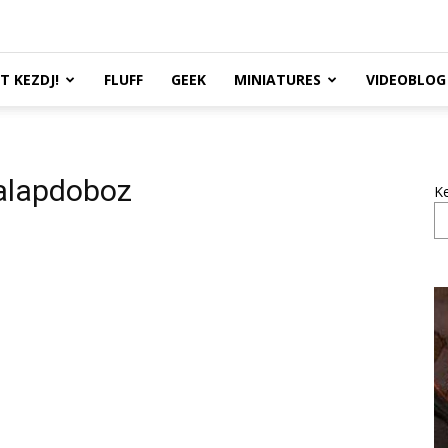
TT KEZDJ!
FLUFF
GEEK
MINIATURES
VIDEOBLOG
alapdoboz
K