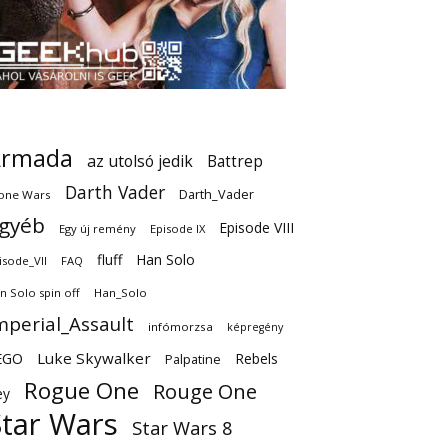
Armada
az utolsó jedik
Battrep
Darth Vader
Darth_Vader
one Wars
gyéb
Episode VIII
Egy új remény
Episode IX
fluff
Han Solo
isode_VII
FAQ
n Solo spin off
Han_Solo
mperial_Assault
infómorzsa
képregény
EGO
Luke Skywalker
Rebels
Palpatine
Rogue One
Rouge One
ey
Star Wars
Star Wars 8